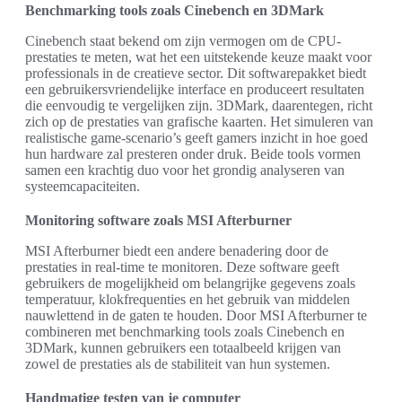
Benchmarking tools zoals Cinebench en 3DMark
Cinebench staat bekend om zijn vermogen om de CPU-
prestaties te meten, wat het een uitstekende keuze maakt voor
professionals in de creatieve sector. Dit softwarepakket biedt
een gebruikersvriendelijke interface en produceert resultaten
die eenvoudig te vergelijken zijn. 3DMark, daarentegen, richt
zich op de prestaties van grafische kaarten. Het simuleren van
realistische game-scenario’s geeft gamers inzicht in hoe goed
hun hardware zal presteren onder druk. Beide tools vormen
samen een krachtig duo voor het grondig analyseren van
systeemcapaciteiten.
Monitoring software zoals MSI Afterburner
MSI Afterburner biedt een andere benadering door de
prestaties in real-time te monitoren. Deze software geeft
gebruikers de mogelijkheid om belangrijke gegevens zoals
temperatuur, klokfrequenties en het gebruik van middelen
nauwlettend in de gaten te houden. Door MSI Afterburner te
combineren met benchmarking tools zoals Cinebench en
3DMark, kunnen gebruikers een totaalbeeld krijgen van
zowel de prestaties als de stabiliteit van hun systemen.
Handmatige testen van je computer