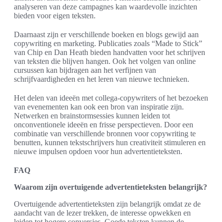
analyseren van deze campagnes kan waardevolle inzichten
bieden voor eigen teksten.
Daarnaast zijn er verschillende boeken en blogs gewijd aan
copywriting en marketing. Publicaties zoals “Made to Stick”
van Chip en Dan Heath bieden handvatten voor het schrijven
van teksten die blijven hangen. Ook het volgen van online
cursussen kan bijdragen aan het verfijnen van
schrijfvaardigheden en het leren van nieuwe technieken.
Het delen van ideeën met collega-copywriters of het bezoeken
van evenementen kan ook een bron van inspiratie zijn.
Netwerken en brainstormsessies kunnen leiden tot
onconventionele ideeën en frisse perspectieven. Door een
combinatie van verschillende bronnen voor copywriting te
benutten, kunnen tekstschrijvers hun creativiteit stimuleren en
nieuwe impulsen opdoen voor hun advertentieteksten.
FAQ
Waarom zijn overtuigende advertentieteksten belangrijk?
Overtuigende advertentieteksten zijn belangrijk omdat ze de
aandacht van de lezer trekken, de interesse opwekken en
leiden tot hogere conversies. Goede teksten kunnen de