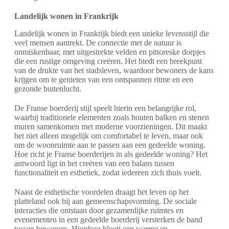
Landelijk wonen in Frankrijk
Landelijk wonen in Frankrijk biedt een unieke levensstijl die
veel mensen aantrekt. De connectie met de natuur is
onmiskenbaar, met uitgestrekte velden en pittoreske dorpjes
die een rustige omgeving creëren. Het biedt een breekpunt
van de drukte van het stadsleven, waardoor bewoners de kans
krijgen om te genieten van een ontspannen ritme en een
gezonde buitenlucht.
De Franse boerderij stijl speelt hierin een belangrijke rol,
waarbij traditionele elementen zoals houten balken en stenen
muren samenkomen met moderne voorzieningen. Dit maakt
het niet alleen mogelijk om comfortabel te leven, maar ook
om de woonruimte aan te passen aan een gedeelde woning.
Hoe richt je Franse boerderijen in als gedeelde woning? Het
antwoord ligt in het creëren van een balans tussen
functionaliteit en esthetiek, zodat iedereen zich thuis voelt.
Naast de esthetische voordelen draagt het leven op het
platteland ook bij aan gemeenschapsvorming. De sociale
interacties die ontstaan door gezamenlijke ruimtes en
evenementen in een gedeelde boerderij versterken de band
tussen bewoners. Hierdoor bloeit een warme en