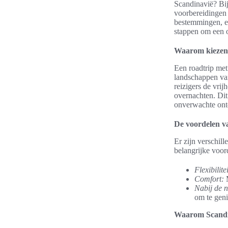
Scandinavië? Bij
voorbereidingen 
bestemmingen, er
stappen om een o
Waarom kiezen 
Een roadtrip met
landschappen van
reizigers de vrij
overnachten. Dit
onverwachte ont
De voordelen v
Er zijn verschil
belangrijke voord
Flexibilitei
Comfort:
M
Nabij de n
om te geni
Waarom Scandin