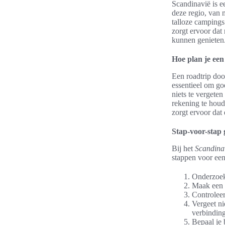
Scandinavië is e
deze regio, van 
talloze campings
zorgt ervoor dat
kunnen genieten
Hoe plan je ee
Een roadtrip doo
essentieel om go
niets te vergeten
rekening te hou
zorgt ervoor dat 
Stap-voor-stap 
Bij het
Scandina
stappen voor een
Onderzoek
Maak een l
Controleer
Vergeet ni
verbinding
Bepaal je