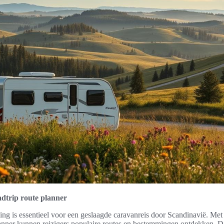
dtrip route planner
ng is essentieel voor een geslaagde caravanreis door Scandinavië. Met
lanner kunnen reizigers populaire routes en bestemmingen ontdekken. D