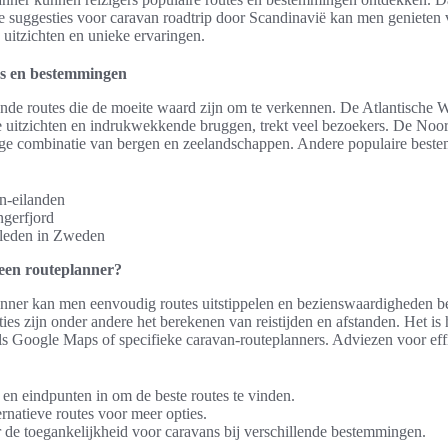
e suggesties voor caravan roadtrip door Scandinavië kan men genieten
itzichten en unieke ervaringen.
es en bestemmingen
lende routes die de moeite waard zijn om te verkennen. De Atlantische
re uitzichten en indrukwekkende bruggen, trekt veel bezoekers. De Noor
ige combinatie van bergen en zeelandschappen. Andere populaire best
n-eilanden
ngerfjord
leden in Zweden
 een routeplanner?
anner kan men eenvoudig routes uitstippelen en bezienswaardigheden b
ties zijn onder andere het berekenen van reistijden en afstanden. Het i
ls Google Maps of specifieke caravan-routeplanners. Adviezen voor eff
- en eindpunten in om de beste routes te vinden.
ernatieve routes voor meer opties.
 de toegankelijkheid voor caravans bij verschillende bestemmingen.