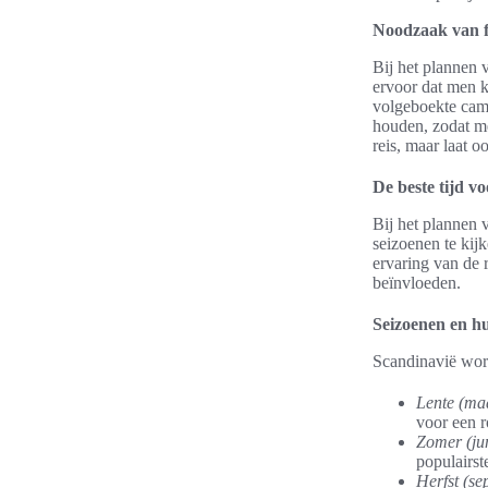
Noodzaak van f
Bij het plannen 
ervoor dat men k
volgeboekte camp
houden, zodat me
reis, maar laat 
De beste tijd v
Bij het plannen 
seizoenen te kij
ervaring van de 
beïnvloeden.
Seizoenen en hu
Scandinavië word
Lente (maa
voor een r
Zomer (jun
populairst
Herfst (s