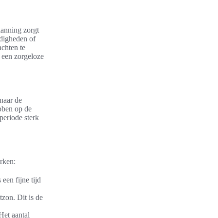
lanning zorgt
ndigheden of
achten te
 een zorgeloze
 naar de
ebben op de
periode sterk
rken:
een fijne tijd
zon. Dit is de
Het aantal