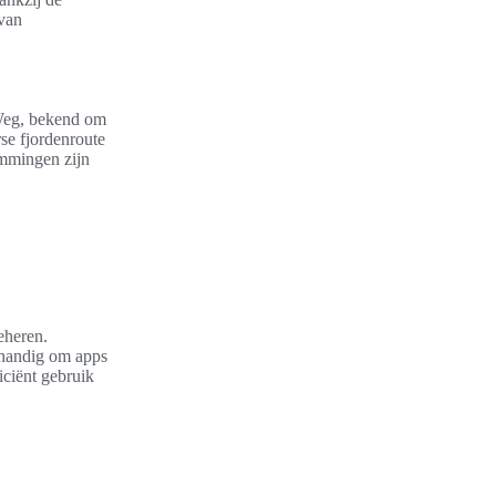
 van
 Weg, bekend om
se fjordenroute
emmingen zijn
eheren.
s handig om apps
iciënt gebruik