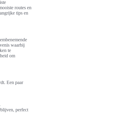
iste
mooiste routes en
angrijke tips en
 adembenemende
venis waarbij
kken te
jkheid om
rdt. Een paar
.
lijven, perfect