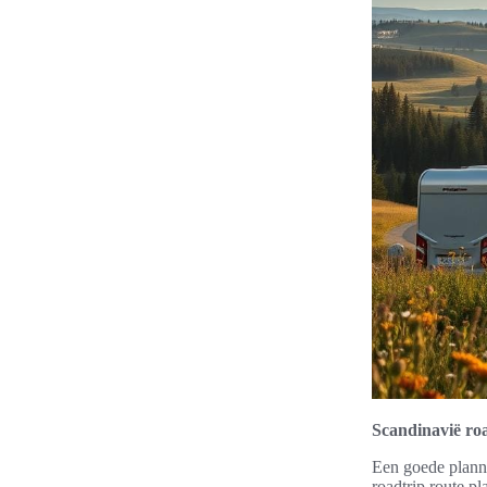
Scandinavië roa
Een goede planni
roadtrip route p