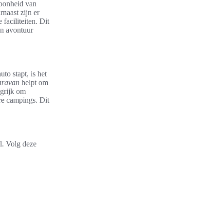
hoonheid van
naast zijn er
faciliteiten. Dit
un avontuur
to stapt, is het
caravan
helpt om
ngrijk om
re campings. Dit
l. Volg deze