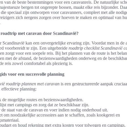
en van de beste bestemmingen voor een caravanreis. De natuurlijke sc
majestueuze bergen tot ongerepte bossen, maakt elke reis bijzonder. Daar
 die speciaal zijn ontworpen voor caravanners, compleet met alle nodige 
 reizigers zich nergens zorgen over hoeven te maken en optimaal van h
.
n roadtrip met caravan door Scandinavië?
r Scandinavië kan een onvergetelijke ervaring zijn. Voordat men in de au
ed voorbereidt te zijn. Een uitgebreide
roadtrip checklist Scandinavië 
 en zorgt voor een soepele reis. Bij het plannen van de route is het bela
den met de afstand, de bezienswaardigheden onderweg en de beschikba
de reis zowel comfortabel als plezierig is.
gids voor een succesvolle planning
vië roadtrip plannen met caravan
is een gestructureerde aanpak cruciaa
 effectieve planning:
 de mogelijke routes en bezienswaardigheden.
ijst met campings en zorg dat ze beschikbaar zijn.
 de staat van de caravan en voer indien nodig onderhoud uit.
et om noodzakelijke accessoires aan te schaffen, zoals kookgerei en
smateriaal.
 budget en houd rekening met extra kosten voor tolwegen en campings.