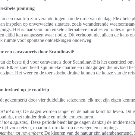
lexibele planning
van een roadtrip zijn veranderingen aan de orde van de dag. Flexibele p
an inspelen op onverwachte situaties, zoals veranderende weersomsta
ings. Het is raadzaam om enkele alternatieve locaties en routes in ged
n altijd kan aanpassen waar nodig. Dit verhoogt niet alleen de kans op
ook ruimte voor spontane ontdekkingen onderweg.
oor een caravanreis door Scandinavië
van de beste tijd voor caravanreis door Scandinavië is het essentieel om
ken. Elk seizoen heeft zijn unieke charme en uitdagingen die invloed h
reiziger. Het weer en de toeristische drukte kunnen de keuze van de reis
n invloed op je roadtrip
t gekenmerkt door vier duidelijke seizoenen, elk met zijn eigen kenme
rt tot mei)
: De dagen worden langer en de natuur komt tot leven. Dit is 
oadtrip, met minder drukte en milde temperaturen.
i tot augustus)
: Deze periode biedt lange dagen dankzij de middernacht
e tijd voor reizen, maar ook drukker op de wegen en campings.
eptember tot november)
: De kleuren van de natuur zijn adembenemend. 