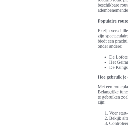
beschikbare rout
adembenemende u
Populaire rout
Er zijn verschil
zijn spectaculai
biedt een pracht
onder andere:
De Lofote
Het Geira
De Kungs
Hoe gebruik je
Met een routepl
Belangrijke func
te gebruiken zoa
zijn:
Voer start
Bekijk alt
Controleer