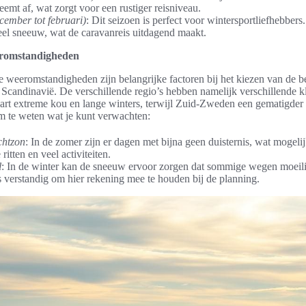
neemt af, wat zorgt voor een rustiger reisniveau.
cember tot februari)
: Dit seizoen is perfect voor wintersportliefhebber
eel sneeuw, wat de caravanreis uitdagend maakt.
eromstandigheden
e weeromstandigheden zijn belangrijke factoren bij het kiezen van de be
 Scandinavië. De verschillende regio’s hebben namelijk verschillende 
t extreme kou en lange winters, terwijl Zuid-Zweden een gematigder k
om te weten wat je kunt verwachten:
chtzon
: In de zomer zijn er dagen met bijna geen duisternis, wat mogeli
ritten en veel activiteiten.
l
: In de winter kan de sneeuw ervoor zorgen dat sommige wegen moeil
is verstandig om hier rekening mee te houden bij de planning.