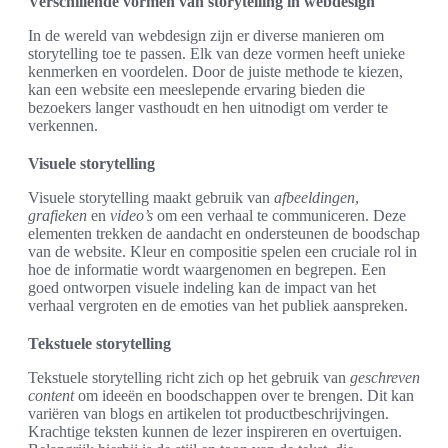
Verschillende vormen van storytelling in webdesign
In de wereld van webdesign zijn er diverse manieren om
storytelling toe te passen. Elk van deze vormen heeft unieke
kenmerken en voordelen. Door de juiste methode te kiezen,
kan een website een meeslepende ervaring bieden die
bezoekers langer vasthoudt en hen uitnodigt om verder te
verkennen.
Visuele storytelling
Visuele storytelling maakt gebruik van
afbeeldingen
,
grafieken
en
video’s
om een verhaal te communiceren. Deze
elementen trekken de aandacht en ondersteunen de boodschap
van de website. Kleur en compositie spelen een cruciale rol in
hoe de informatie wordt waargenomen en begrepen. Een
goed ontworpen visuele indeling kan de impact van het
verhaal vergroten en de emoties van het publiek aanspreken.
Tekstuele storytelling
Tekstuele storytelling richt zich op het gebruik van
geschreven
content
om ideeën en boodschappen over te brengen. Dit kan
variëren van blogs en artikelen tot productbeschrijvingen.
Krachtige teksten kunnen de lezer inspireren en overtuigen.