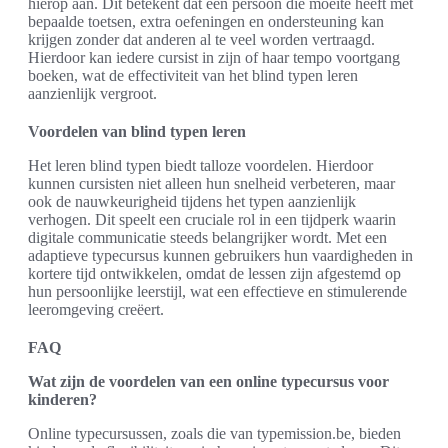
hierop aan. Dit betekent dat een persoon die moeite heeft met
bepaalde toetsen, extra oefeningen en ondersteuning kan
krijgen zonder dat anderen al te veel worden vertraagd.
Hierdoor kan iedere cursist in zijn of haar tempo voortgang
boeken, wat de effectiviteit van het blind typen leren
aanzienlijk vergroot.
Voordelen van blind typen leren
Het leren blind typen biedt talloze voordelen. Hierdoor
kunnen cursisten niet alleen hun snelheid verbeteren, maar
ook de nauwkeurigheid tijdens het typen aanzienlijk
verhogen. Dit speelt een cruciale rol in een tijdperk waarin
digitale communicatie steeds belangrijker wordt. Met een
adaptieve typecursus kunnen gebruikers hun vaardigheden in
kortere tijd ontwikkelen, omdat de lessen zijn afgestemd op
hun persoonlijke leerstijl, wat een effectieve en stimulerende
leeromgeving creëert.
FAQ
Wat zijn de voordelen van een online typecursus voor
kinderen?
Online typecursussen, zoals die van typemission.be, bieden