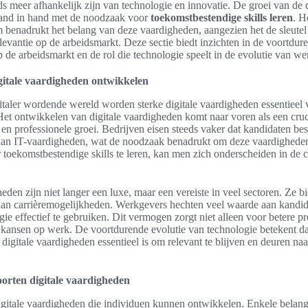
ds meer afhankelijk zijn van technologie en innovatie. De groei van de d
and in hand met de noodzaak voor
toekomstbestendige skills leren
. H
enadrukt het belang van deze vaardigheden, aangezien het de sleutel i
evantie op de arbeidsmarkt. Deze sectie biedt inzichten in de voortdur
 de arbeidsmarkt en de rol die technologie speelt in de evolutie van we
gitale vaardigheden ontwikkelen
gitaler wordende wereld worden sterke digitale vaardigheden essentieel 
t ontwikkelen van digitale vaardigheden komt naar voren als een cruc
 en professionele groei. Bedrijven eisen steeds vaker dat kandidaten be
aan IT-vaardigheden, wat de noodzaak benadrukt om deze vaardigheden 
 toekomstbestendige skills te leren, kan men zich onderscheiden in de 
eden zijn niet langer een luxe, maar een vereiste in veel sectoren. Ze b
aan carrièremogelijkheden. Werkgevers hechten veel waarde aan kandida
ie effectief te gebruiken. Dit vermogen zorgt niet alleen voor betere pr
kansen op werk. De voortdurende evolutie van technologie betekent da
digitale vaardigheden essentieel is om relevant te blijven en deuren n
oorten digitale vaardigheden
digitale vaardigheden die individuen kunnen ontwikkelen. Enkele belang