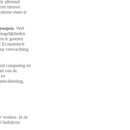
die allemaal
leen nieuwe
oderne eisen te
eroepen
. Veel
 mogelijkheden
en te groeien
et Economisch
naar verwachting
loud computing en
mst van de
 en
ontwikkeling,
te werken. In de
l bedrijven