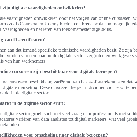
 zijn digitale vaardigheden ontwikkelen?
ale vaardigheden ontwikkelen door het volgen van online cursussen, w
forms zoals Coursera en Udemy bieden een breed scala aan mogelijkhed
T-vaardigheden en het leren van toekomstbestendige skills.
ng van IT-certificaten?
tonen aan dat iemand specifieke technische vaardigheden bezit. Ze zijn b
het vinden van een baan in de digitale sector vergroten en werkgevers
nis van hun werknemers.
nline cursussen zijn beschikbaar voor digitale beroepen?
online cursussen beschikbaar, variërend van basissoftwarekennis en data-
digitale marketing. Deze cursussen helpen individuen zich voor te be
arkt in de digitale sector.
arkt in de digitale sector eruit?
 digitale sector groeit snel, met veel vraag naar professionals met solid
catures variëren van data-analisten tot digital marketers, wat veel gro
zoekenden.
elijkheden voor omscholing naar digitale beroepen?