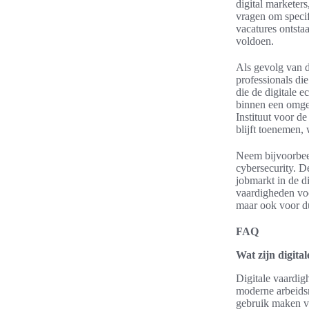
digital marketers
vragen om specif
vacatures ontsta
voldoen.
Als gevolg van 
professionals di
die de digitale e
binnen een omgev
Instituut voor d
blijft toenemen,
Neem bijvoorbeel
cybersecurity. D
jobmarkt in de d
vaardigheden voo
maar ook voor du
FAQ
Wat zijn digita
Digitale vaardig
moderne arbeidsm
gebruik maken va