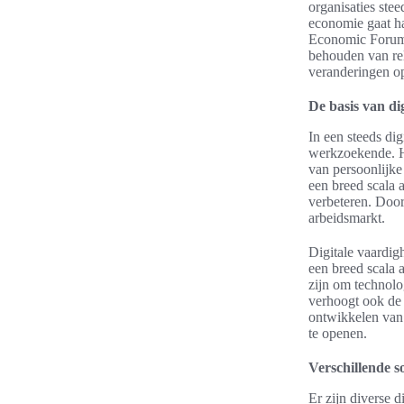
organisaties stee
economie gaat h
Economic Forum b
behouden van rel
veranderingen op
De basis van di
In een steeds di
werkzoekende. He
van persoonlijke
een breed scala 
verbeteren. Door
arbeidsmarkt.
Digitale vaardigh
een breed scala 
zijn om technolog
verhoogt ook de 
ontwikkelen van 
te openen.
Verschillende s
Er zijn diverse 