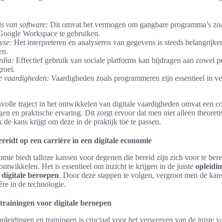
s van software:
Dit omvat het vermogen om gangbare programma’s zoa
 Google Workspace te gebruiken.
yse:
Het interpreteren en analyseren van gegevens is steeds belangrijk
en.
edia:
Effectief gebruik van sociale platforms kan bijdragen aan zowel pe
roei.
e vaardigheden:
Vaardigheden zoals programmeren zijn essentieel in vee
volle traject in het ontwikkelen van digitale vaardigheden omvat een c
gen en praktische ervaring. Dit zorgt ervoor dat men niet alleen theoret
 de kans krijgt om deze in de praktijk toe te passen.
ereidt op een carrière in een digitale economie
omie biedt talloze kansen voor degenen die bereid zijn zich voor te ber
ntwikkelen. Het is essentieel om inzicht te krijgen in de juiste
opleidi
 digitale beroepen
. Door deze stappen te volgen, vergroot men de kan
ère in de technologie.
trainingen voor digitale beroepen
pleidingen en trainingen is cruciaal voor het verwerven van de juiste 