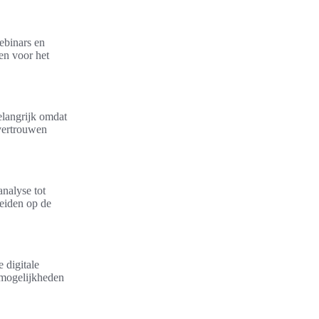
ebinars en
en voor het
elangrijk omdat
 vertrouwen
analyse tot
reiden op de
e digitale
eimogelijkheden