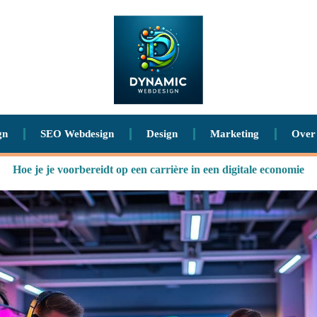
gn
SEO Webdesign
Design
Marketing
Over
Hoe je je voorbereidt op een carrière in een digitale economie