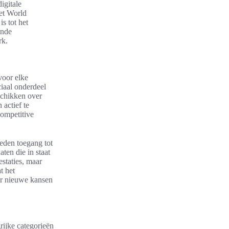
igitale
et World
s tot het
ende
rk.
voor elke
iaal onderdeel
schikken over
actief te
competitive
ieden toegang tot
ten die in staat
estaties, maar
t het
aar nieuwe kansen
rijke categorieën