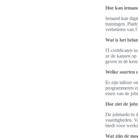
Hoe kan iemand
Iemand kan digit
trainingen. Plat
verbeteren van I
Wat is het bela
IT-certificaten 
ze de kansen op 
geven in de ken
Welke soorten o
Er zijn talloze 
programmeren en 
eisen van de jobm
Hoe ziet de jobm
De jobmarkt in de
vaardigheden. Va
biedt voor werk
Wat zijn de mog