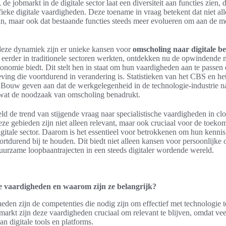
, de jobmarkt in de digitale sector laat een diversiteit aan functies zien, 
ieke digitale vaardigheden. Deze toename in vraag betekent dat niet al
an, maar ook dat bestaande functies steeds meer evolueren om aan de m
deze dynamiek zijn er unieke kansen voor
omscholing naar digitale b
e eerder in traditionele sectoren werkten, ontdekken nu de opwindende
conomie biedt. Dit stelt hen in staat om hun vaardigheden aan te passen 
ing die voortdurend in verandering is. Statistieken van het CBS en h
e Bouw geven aan dat de werkgelegenheid in de technologie-industrie 
 wat de noodzaak van omscholing benadrukt.
d de trend van stijgende vraag naar specialistische vaardigheden in c
eze gebieden zijn niet alleen relevant, maar ook cruciaal voor de toeko
igitale sector. Daarom is het essentieel voor betrokkenen om hun kennis
rtdurend bij te houden. Dit biedt niet alleen kansen voor persoonlijke 
urzame loopbaantrajecten in een steeds digitaler wordende wereld.
le vaardigheden en waarom zijn ze belangrijk?
heden zijn de competenties die nodig zijn om effectief met technologie 
arkt zijn deze vaardigheden cruciaal om relevant te blijven, omdat vee
n digitale tools en platforms.