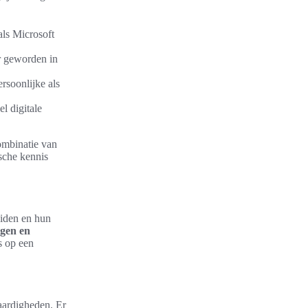
ls Microsoft
er geworden in
rsoonlijke als
l digitale
ombinatie van
ische kennis
eiden en hun
ngen en
s op een
vaardigheden. Er