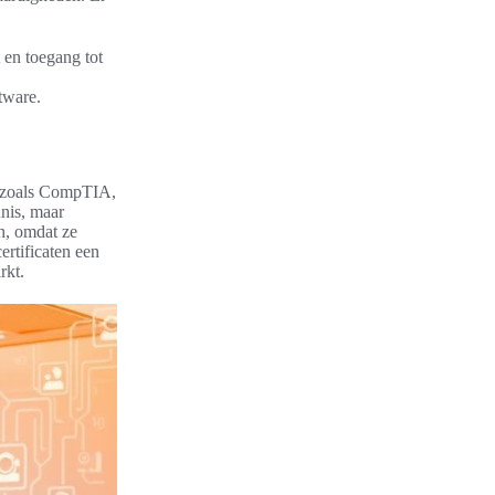
 en toegang tot
tware.
en zoals CompTIA,
nnis, maar
n, omdat ze
rtificaten een
rkt.