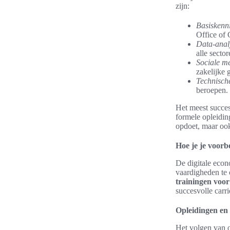
zijn:
Basiskenni
Office of
Data-anal
alle sector
Sociale m
zakelijke g
Technisch
beroepen.
Het meest succes
formele opleidin
opdoet, maar ook
Hoe je je voorb
De digitale econ
vaardigheden te o
trainingen voor
succesvolle carri
Opleidingen en 
Het volgen van o