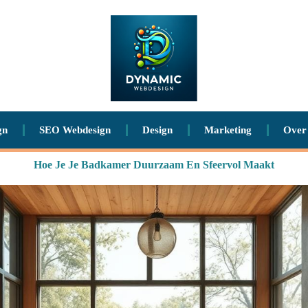
gn
SEO Webdesign
Design
Marketing
Over
Hoe Je Je Badkamer Duurzaam En Sfeervol Maakt