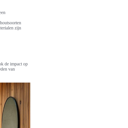
een
 houtsoorten
erialen zijn
ook de impact op
ieden van