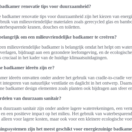
 badkamer renovatie tips voor duurzaamheid?
e badkamer renovatie tips voor duurzaamheid zijn het kiezen van energ
ebruik van milieuvriendelijke materialen zoals gerecycled glas en bamb
aterbesparende kranen, douches en toiletten.
belangrijk om een milieuvriendelijke badkamer te creëren?
een milieuvriendelijke badkamer is belangrijk omdat het helpt om wate
 verlagen, bijdraagt aan een gezondere leefomgeving, en de ecologisch
s cruciaal in het kader van de huidige klimaatsuitdagingen.
 badkamer ideeën zijn er?
r ideeën omvatten onder andere het gebruik van cradle-to-cradle ver
t integreren van natuurlijke ventilatie en daglicht in het ontwerp. Daarn
ne badkamer design elementen zoals planten ook bijdragen aan sfeer 
ordelen van duurzaam sanitair?
 duurzaam sanitair zijn onder andere lagere waterrekeningen, een ver
, en een positieve impact op het milieu. Het gebruik van waterbesparende
t alleen voor lagere kosten, maar ook voor een kleinere ecologische voe
ngssystemen zijn het meest geschikt voor energiezuinige badkame