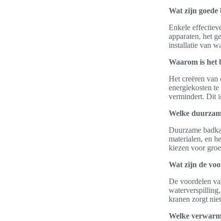
Wat zijn goede
Enkele effectiev
apparaten, het g
installatie van w
Waarom is het 
Het creëren van 
energiekosten te
vermindert. Dit i
Welke duurzame
Duurzame badkame
materialen, en he
kiezen voor groe
Wat zijn de vo
De voordelen van
waterverspilling
kranen zorgt nie
Welke verwarmi