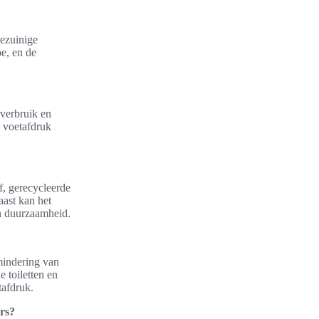
iezuinige
oe, en de
rverbruik en
e voetafdruk
f, gerecycleerde
aast kan het
en duurzaamheid.
mindering van
 toiletten en
tafdruk.
rs?