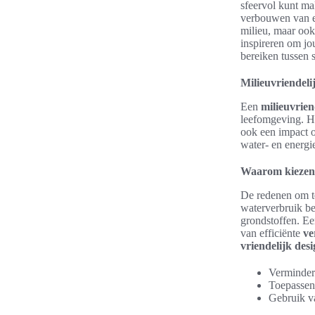
sfeervol kunt ma
verbouwen van ee
milieu, maar ook
inspireren om j
bereiken tussen 
Milieuvriendel
Een
milieuvrie
leefomgeving. He
ook een impact o
water- en energi
Waarom kiezen
De redenen om te
waterverbruik be
grondstoffen. E
van efficiënte
ve
vriendelijk des
Verminder
Toepassen 
Gebruik va