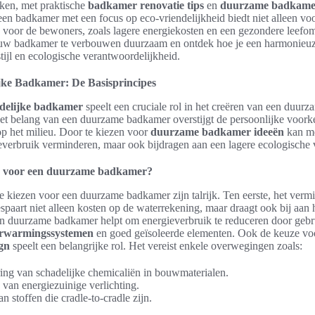
ken, met praktische
badkamer renovatie tips
en
duurzame badkamer
n badkamer met een focus op eco-vriendelijkheid biedt niet alleen vo
 voor de bewoners, zoals lagere energiekosten en een gezondere leefom
ouw badkamer te verbouwen duurzaam en ontdek hoe je een harmonieuz
stijl en ecologische verantwoordelijkheid.
ijke Badkamer: De Basisprincipes
ndelijke badkamer
speelt een cruciale rol in het creëren van een duurz
t belang van een duurzame badkamer overstijgt de persoonlijke voorke
p het milieu. Door te kiezen voor
duurzame badkamer ideeën
kan me
everbruik verminderen, maar ook bijdragen aan een lagere ecologische 
 voor een duurzame badkamer?
 kiezen voor een duurzame badkamer zijn talrijk. Ten eerste, het verm
spaart niet alleen kosten op de waterrekening, maar draagt ook bij aan
en duurzame badkamer helpt om energieverbruik te reduceren door gebr
rwarmingssystemen
en goed geïsoleerde elementen. Ook de keuze v
ign
speelt een belangrijke rol. Het vereist enkele overwegingen zoals:
ing van schadelijke chemicaliën in bouwmaterialen.
van energiezuinige verlichting.
n stoffen die cradle-to-cradle zijn.