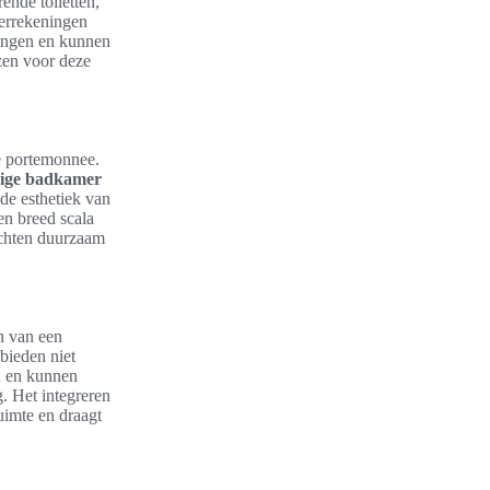
ende toiletten,
terrekeningen
ingen en kunnen
zen voor deze
de portemonnee.
nige badkamer
de esthetiek van
en breed scala
ichten duurzaam
en van een
bieden niet
en en kunnen
. Het integreren
uimte en draagt