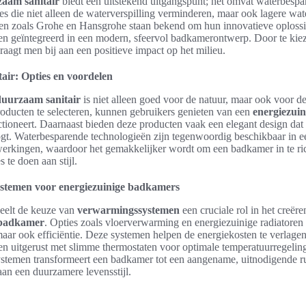
aam sanitair
biedt een uitstekend uitgangspunt; het omvat waterbespar
s die niet alleen de waterverspilling verminderen, maar ook lagere wa
en zoals Grohe en Hansgrohe staan bekend om hun innovatieve oploss
n geïntegreerd in een modern, sfeervol badkamerontwerp. Door te kie
raagt men bij aan een positieve impact op het milieu.
air: Opties en voordelen
duurzaam sanitair
is niet alleen goed voor de natuur, maar ook voor 
roducten te selecteren, kunnen gebruikers genieten van een
energiezui
ctioneert. Daarnaast bieden deze producten vaak een elegant design dat 
gt. Waterbesparende technologieën zijn tegenwoordig beschikbaar in e
fwerkingen, waardoor het gemakkelijker wordt om een badkamer in te r
 te doen aan stijl.
temen voor energiezuinige badkamers
speelt de keuze van
verwarmingssystemen
een cruciale rol in het creër
 badkamer
. Opties zoals vloerverwarming en energiezuinige radiatoren 
maar ook efficiëntie. Deze systemen helpen de energiekosten te verlag
 uitgerust met slimme thermostaten voor optimale temperatuurregeling
ystemen transformeert een badkamer tot een aangename, uitnodigende r
j aan een duurzamere levensstijl.