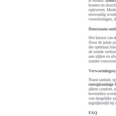
te nemen.
Duurz
kranen en douche
opleveren. Merk
eenvoudig worde
voorzieningen, d
Duurzaam sanit
Het kiezen van
Door de juiste p
die optimaal fun
de ruimte verhoo
aan stijlen en a
zonder concessies
Verwarmingssys
Naast sanitair, 
energiezuinige
alleen comfort, 
bovendien worden
van dergelijke s
tegelijkertijd bi
FAQ