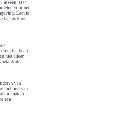
 ideeën
. Het
ordelen voor het
geving. Laat je
e balans kunt
ame
uren; het heeft
n niet alleen
voetafdruk.
inderen van
 het behoud van
uik te maken
oor
eco-