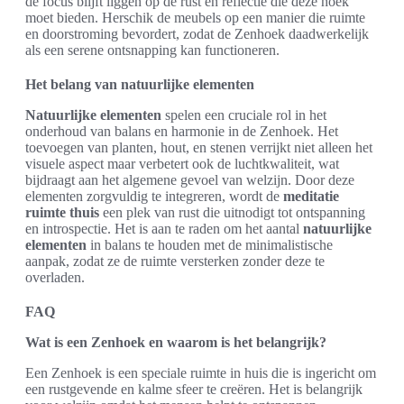
de focus blijft liggen op de rust en reflectie die deze hoek
moet bieden. Herschik de meubels op een manier die ruimte
en doorstroming bevordert, zodat de Zenhoek daadwerkelijk
als een serene ontsnapping kan functioneren.
Het belang van natuurlijke elementen
Natuurlijke elementen
spelen een cruciale rol in het
onderhoud van balans en harmonie in de Zenhoek. Het
toevoegen van planten, hout, en stenen verrijkt niet alleen het
visuele aspect maar verbetert ook de luchtkwaliteit, wat
bijdraagt aan het algemene gevoel van welzijn. Door deze
elementen zorgvuldig te integreren, wordt de
meditatie
ruimte thuis
een plek van rust die uitnodigt tot ontspanning
en introspectie. Het is aan te raden om het aantal
natuurlijke
elementen
in balans te houden met de minimalistische
aanpak, zodat ze de ruimte versterken zonder deze te
overladen.
FAQ
Wat is een Zenhoek en waarom is het belangrijk?
Een Zenhoek is een speciale ruimte in huis die is ingericht om
een rustgevende en kalme sfeer te creëren. Het is belangrijk