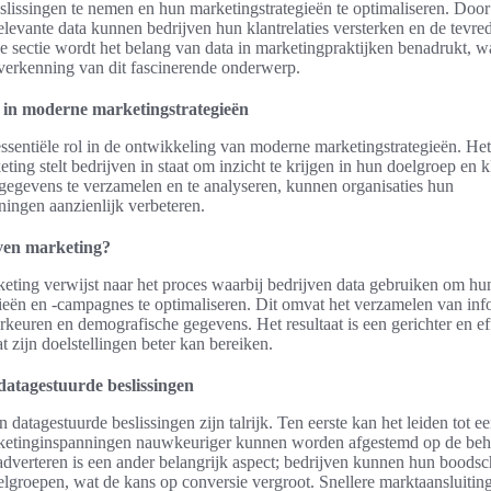
slissingen te nemen en hun marketingstrategieën te optimaliseren. Door
elevante data kunnen bedrijven hun klantrelaties versterken en de tevre
e sectie wordt het belang van data in marketingpraktijken benadrukt, w
verkenning van dit fascinerende onderwerp.
a in moderne marketingstrategieën
essentiële rol in de ontwikkeling van moderne marketingstrategieën. He
ting stelt bedrijven in staat om inzicht te krijgen in hun doelgroep en k
gegevens te verzamelen en te analyseren, kunnen organisaties hun
ingen aanzienlijk verbeteren.
iven marketing?
eting verwijst naar het proces waarbij bedrijven data gebruiken om hu
ieën en -campagnes te optimaliseren. Dit omvat het verzamelen van inf
rkeuren en demografische gegevens. Het resultaat is een gerichter en ef
 zijn doelstellingen beter kan bereiken.
datagestuurde beslissingen
datagestuurde beslissingen zijn talrijk. Ten eerste kan het leiden tot e
etinginspanningen nauwkeuriger kunnen worden afgestemd op de beh
 adverteren is een ander belangrijk aspect; bedrijven kunnen hun bood
elgroepen, wat de kans op conversie vergroot. Snellere marktaansluiting