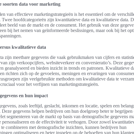
e soorten data voor marketing
len van effectieve marketingstrategieën is het essentieel om de verschil
n. Twee hoofdcategorieën zijn kwantitatieve data en kwalitatieve data. 
eet beeld van de markt en de consument. Het gebruik van deze gegeve
lleen bij het nemen van geïnformeerde beslissingen, maar ook bij het op
spanningen.
ersus kwalitatieve data
ta zijn meetbare gegevens die vaak gebruikmaken van cijfers en statisti
van zijn verkoopcijfers, websiteverkeer en conversieratio’s. Deze geg
 geanalyseerd en bieden inzicht in trends en patronen. Kwalitatieve d
r en richten zich op de gevoelens, meningen en ervaringen van consume
cusgroepen zijn veelgebruikte methoden om kwalitatieve data te verzam
 cruciaal voor het verfijnen van marketingstrategieën.
gegevens en hun impact
evens, zoals leeftijd, geslacht, inkomen en locatie, spelen een belangri
 Deze gegevens helpen bedrijven om hun doelgroep beter te begrijpen e
et segmenteren van de markt op basis van demografische gegevens ma
personaliseren en de effectiviteit te verhogen. Door zowel kwantitatiev
a te combineren met demografische inzichten, kunnen bedrijven hun
ingen optimaliseren en beter inspelen op de behoeften van hun klanten