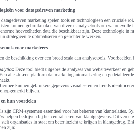
ologieën voor datagedreven marketing
 datagedreven marketing spelen tools en technologieën een cruciale rol.
isten kunnen gebruikmaken van diverse analysetools om waardevolle i
e enorme hoeveelheden data die beschikbaar zijn. Deze technologie in ma
un strategieën te optimaliseren en gerichter te werken.
setools voor marketeers
n de beschikking over een breed scala aan analysetools. Voorbeelden h
alytics
: Deze tool biedt uitgebreide analyses van websiteverkeer en ge
 Een alles-in-één platform dat marketingautomatisering en gedetailleerd
maakt.
Hiermee kunnen gebruikers gegevens visualiseren en trends identificere
 onopgemerkt blijven.
en hun voordelen
ls zijn CRM-systemen essentieel voor het beheren van klantrelaties. S
ho
helpen bedrijven bij het centraliseren van klantgegevens. Dit vereen
telt organisaties in staat om beter inzicht te krijgen in klantgedrag. E
en zijn: