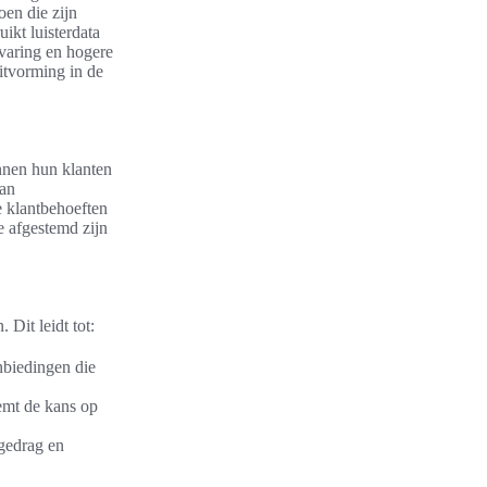
oen die zijn
ikt luisterdata
rvaring en hogere
itvorming in de
nnen hun klanten
van
e klantbehoeften
e afgestemd zijn
Dit leidt tot:
nbiedingen die
eemt de kans op
 gedrag en