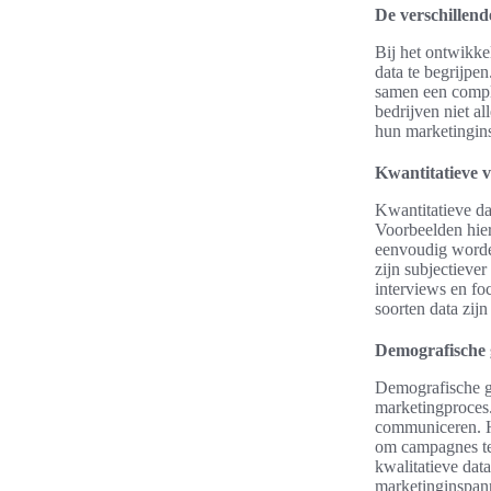
De verschillend
Bij het ontwikke
data te begrijpe
samen een compl
bedrijven niet a
hun marketingin
Kwantitatieve v
Kwantitatieve da
Voorbeelden hier
eenvoudig worden
zijn subjectieve
interviews en fo
soorten data zijn
Demografische 
Demografische geg
marketingproces.
communiceren. H
om campagnes te 
kwalitatieve dat
marketinginspann