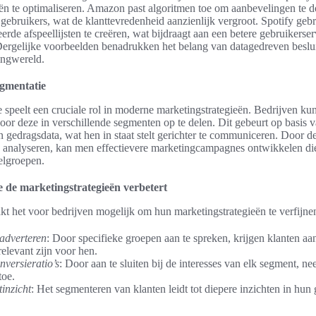
ën te optimaliseren. Amazon past algoritmen toe om aanbevelingen te d
gebruikers, wat de klanttevredenheid aanzienlijk vergroot. Spotify gebru
erde afspeellijsten te creëren, wat bijdraagt aan een betere gebruikerse
ergelijke voorbeelden benadrukken het belang van datagedreven beslu
ngwereld.
egmentatie
 speelt een cruciale rol in moderne marketingstrategieën. Bedrijven ku
door deze in verschillende segmenten op te delen. Dit gebeurt op basis 
 gedragsdata, wat hen in staat stelt gerichter te communiceren. Door d
 analyseren, kan men effectievere marketingcampagnes ontwikkelen di
elgroepen.
 de marketingstrategieën verbetert
t het voor bedrijven mogelijk om hun marketingstrategieën te verfijnen. 
adverteren
: Door specifieke groepen aan te spreken, krijgen klanten aa
relevant zijn voor hen.
versieratio’s
: Door aan te sluiten bij de interesses van elk segment, n
toe.
tinzicht
: Het segmenteren van klanten leidt tot diepere inzichten in hun