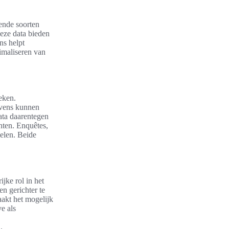
lende soorten
Deze data bieden
ns helpt
timaliseren van
eken.
evens kunnen
ata daarentegen
nten. Enquêtes,
elen. Beide
jke rol in het
n gerichter te
akt het mogelijk
e als
.