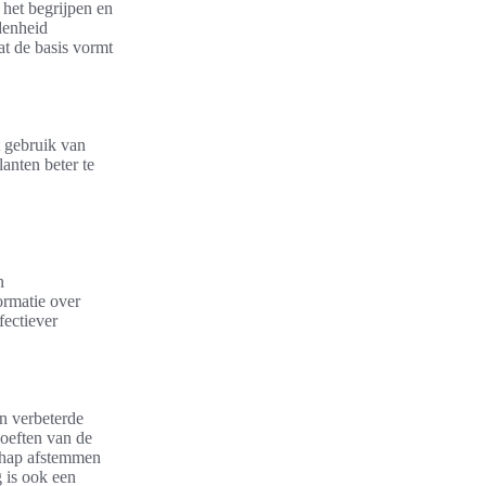
 het begrijpen en
denheid
at de basis vormt
t gebruik van
lanten beter te
n
ormatie over
fectiever
en verbeterde
oeften van de
schap afstemmen
 is ook een