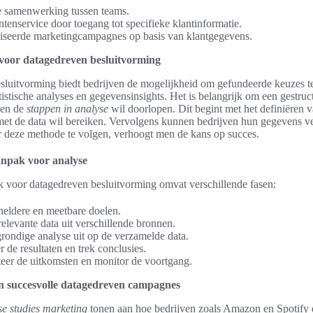
e samenwerking tussen teams.
ntenservice door toegang tot specifieke klantinformatie.
iseerde marketingcampagnes op basis van klantgegevens.
 voor datagedreven besluitvorming
sluitvorming biedt bedrijven de mogelijkheid om gefundeerde keuzes 
tistische analyses en gegevensinsights. Het is belangrijk om een gestru
men de
stappen in analyse
wil doorlopen. Dit begint met het definiëren v
met de data wil bereiken. Vervolgens kunnen bedrijven hun gegevens v
 deze methode te volgen, verhoogt men de kans op succes.
anpak voor analyse
k voor datagedreven besluitvorming omvat verschillende fasen:
heldere en meetbare doelen.
elevante data uit verschillende bronnen.
rondige analyse uit op de verzamelde data.
r de resultaten en trek conclusies.
eer de uitkomsten en monitor de voortgang.
an succesvolle datagedreven campagnes
se studies marketing
tonen aan hoe bedrijven zoals Amazon en Spotify 