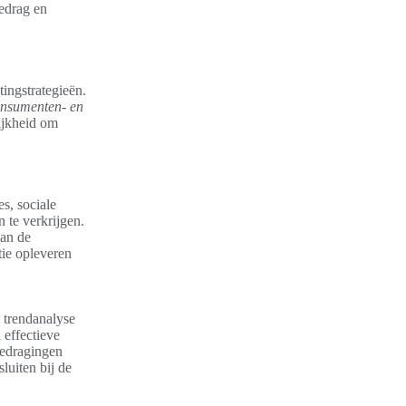
edrag en
ingstrategieën.
nsumenten- en
lijkheid om
es, sociale
 te verkrijgen.
van de
ie opleveren
 trendanalyse
 effectieve
gedragingen
luiten bij de