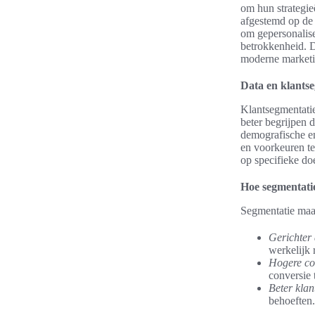
om hun strategie
afgestemd op de 
om gepersonalise
betrokkenheid. D
moderne marketi
Data en klants
Klantsegmentatie
beter begrijpen 
demografische en
en voorkeuren te
op specifieke do
Hoe segmentatie
Segmentatie maak
Gerichter 
werkelijk 
Hogere con
conversie 
Beter klan
behoeften.