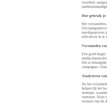
voordeel, aange
marktomstandig
Hoe gebruik je 
Het verzamelen e
Om datagedreven 
marktgegevens
i
effectiever in te
Verzamelen van
Een goed begin
media-interactie
Het is belangrijk
campagnes. Daar
Analyseren van
Na het verzamel
helpen bij het b
strategie, waarm
vertonen. Door d
wensen van de d