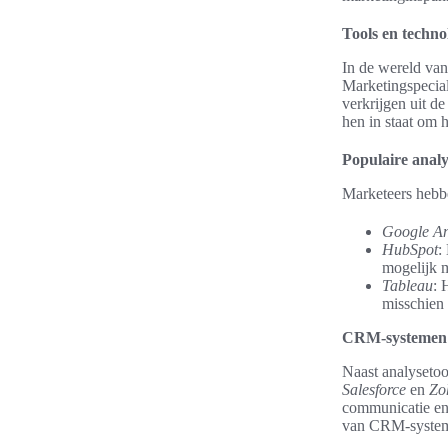
Tools en techn
In de wereld van
Marketingspecial
verkrijgen uit d
hen in staat om h
Populaire analy
Marketeers hebbe
Google An
HubSpot
:
mogelijk 
Tableau
: 
misschien
CRM-systemen 
Naast analysetoo
Salesforce
en
Zo
communicatie en s
van CRM-system