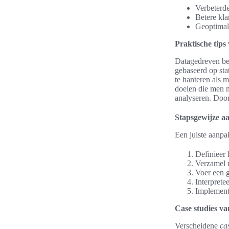
Verbeterd
Betere kla
Geoptimal
Praktische tips
Datagedreven be
gebaseerd op sta
te hanteren als 
doelen die men 
analyseren. Door
Stapsgewijze a
Een juiste aanpa
Definieer 
Verzamel r
Voer een g
Interpretee
Implement
Case studies v
Verscheidene
ca