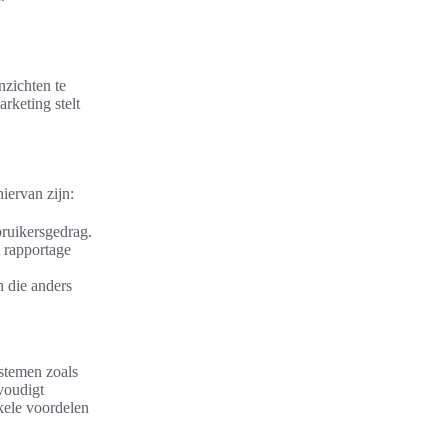
nzichten te
rketing stelt
iervan zijn:
bruikersgedrag.
e rapportage
n die anders
ystemen zoals
voudigt
nkele voordelen