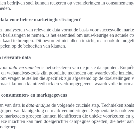
zien bedrijven snel kunnen reageren op veranderingen in consumenteng
heden.
data voor betere marketingbeslissingen?
n analyseren van relevante data vormt de basis voor succesvolle market
beslissingen te nemen, is het essentieel om nauwkeurige en actuele
co
n kaart te brengen. Dit bevordert niet alleen inzicht, maar ook de moge
 spelen op de behoeften van klanten.
 relevante data
 voor
data verzamelen
is het selecteren van de juiste datapunten. Enquêt
s en webanalyse-tools zijn populaire methoden om waardevolle inzichten
 om vragen te stellen die specifiek zijn afgestemd op de doelstellingen 
naast kunnen klantfeedback en verkoopgegevens waardevolle informat
 consumenten- en marktgegevens
en van data is
data-analyse
de volgende cruciale stap. Technieken zoals
egrijpen van klantgedrag en marktveranderingen. Segmentatie is ook een
ee marketeers groepen kunnen identificeren die unieke voorkeuren en 
eze inzichten kan men doelgerichter campagnes opzetten, die beter aans
oelgroep.