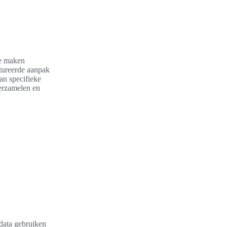
te maken
ctureerde aanpak
an specifieke
erzamelen en
data gebruiken