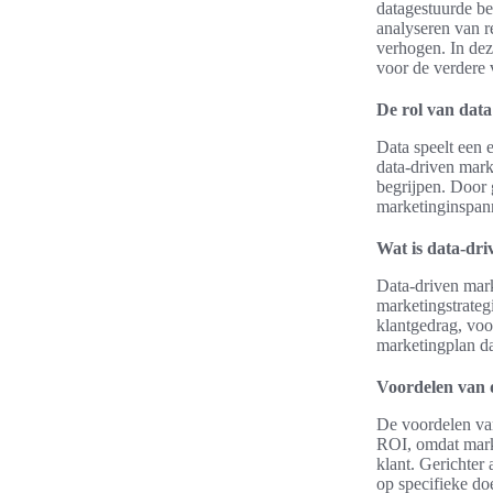
datagestuurde be
analyseren van r
verhogen. In dez
voor de verdere 
De rol van dat
Data speelt een 
data-driven marke
begrijpen. Door 
marketinginspann
Wat is data-dr
Data-driven mark
marketingstrateg
klantgedrag, voo
marketingplan dat
Voordelen van 
De voordelen van 
ROI, omdat mark
klant. Gerichter
op specifieke do