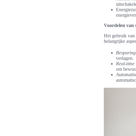
uitschakel
Energiezui
energiever
Voordelen van s
Het gebruik van
belangrijke aspec
Besparing
verlagen.
Real-time
om bewust
Automatis
automatisc