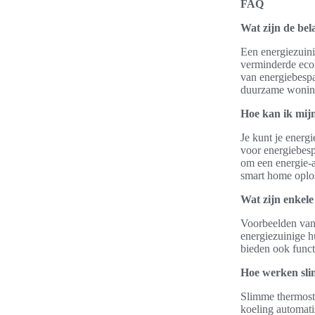
FAQ
Wat zijn de bel
Een energiezuini
verminderde ecol
van energiebespa
duurzame woning
Hoe kan ik mijn
Je kunt je energ
voor energiebesp
om een energie-a
smart home oplo
Wat zijn enkel
Voorbeelden van 
energiezuinige h
bieden ook funct
Hoe werken sli
Slimme thermost
koeling automatis