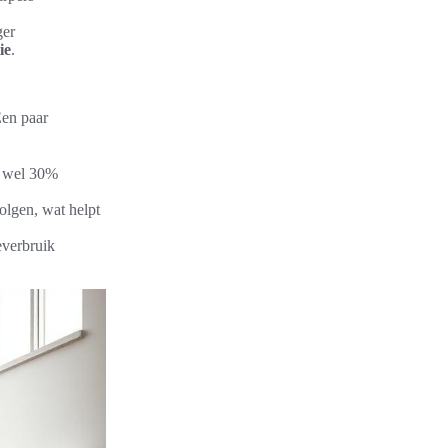
ger
ie
.
Een paar
t wel 30%
lgen, wat helpt
everbruik