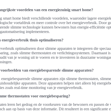
angrijkste voordelen van een energiezuinig smart home?
g smart home biedt verschillende voordelen, waaronder lagere energiek
ogische voetafdruk en meer controle over het energieverbruik. Door g
rende slimme technologie kunnen bewoners hun energie-efficiëntie opt
automatisering implementeren.
 energieverbruik thuis optimaliseren?
ieverbruik optimaliseren door slimme apparaten te integreren die specia
aring, zoals slimme thermostaten en verlichtingssystemen. Daarnaast is 
udit van je woning uit te voeren en te investeren in duurzame woninga
ssingen.
e voorbeelden van energiebesparende slimme apparaten?
energiebesparende slimme apparaten zijn slimme thermostaten, slimme 
uishoudelijke apparaten. Deze apparaten helpen niet alleen bij energieb
ies zoals real-time monitoring van je energieverbruik.
mme thermostaten voor energiebesparing?
aten leren het gedrag en de voorkeuren van de bewoners en passen de
ch aan op basis van deze informatie. Dit resulteert in een significante 