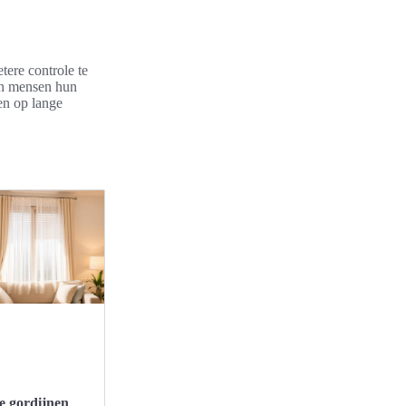
ere controle te
en mensen hun
en op lange
e gordijnen