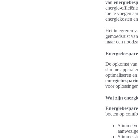
van
energiebesp
energie-efficiën
toe te voegen aa
energiekosten en
Het integreren v
gemoedsrust van 
maar een noodzak
Energiebespare
De opkomst va
slimme apparaten
optimaliseren en
energiebespari
voor oplossingen
Wat zijn energ
Energiebespare
boeten op comfor
Slimme ver
aanwezige 
Slimme st