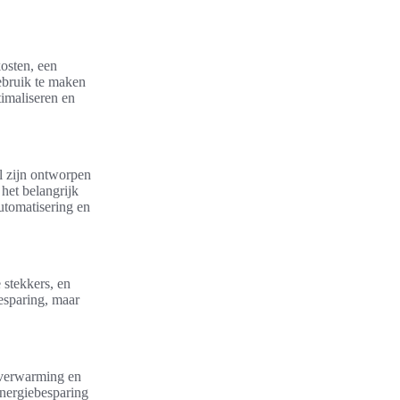
osten, een
ebruik te maken
imaliseren en
al zijn ontworpen
het belangrijk
utomatisering en
stekkers, en
esparing, maar
 verwarming en
energiebesparing