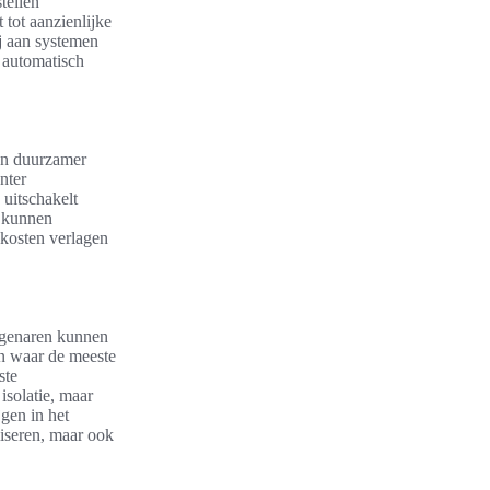
tellen
 tot aanzienlijke
j aan systemen
 automatisch
en duurzamer
nter
 uitschakelt
n kunnen
ekosten verlagen
eigenaren kunnen
n waar de meeste
ste
isolatie, maar
gen in het
iseren, maar ook