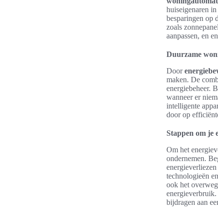
woningautomati
huiseigenaren in 
besparingen op d
zoals zonnepanel
aanpassen, en en
Duurzame wonin
Door
energiebe
maken. De combi
energiebeheer. B
wanneer er niem
intelligente app
door op efficiën
Stappen om je e
Om het energieve
ondernemen. Beg
energieverliezen
technologieën en
ook het overwege
energieverbruik.
bijdragen aan ee