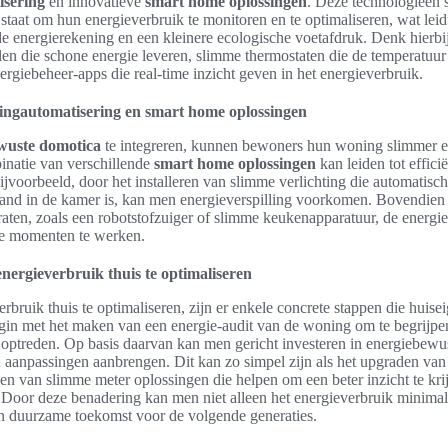
sering
en innovatieve
smart home oplossingen
. Deze technologieën s
staat om hun energieverbruik te monitoren en te optimaliseren, wat leidt
e energierekening en een kleinere ecologische voetafdruk. Denk hierbi
en die schone energie leveren, slimme thermostaten die de temperatuur
ergiebeheer-apps die real-time inzicht geven in het energieverbruik.
gautomatisering en smart home oplossingen
wuste domotica
te integreren, kunnen bewoners hun woning slimmer 
natie van verschillende
smart home oplossingen
kan leiden tot efficië
ijvoorbeeld, door het installeren van slimme verlichting die automatisch
and in de kamer is, kan men energieverspilling voorkomen. Bovendie
araten, zoals een robotstofzuiger of slimme keukenapparatuur, de energi
te momenten te werken.
nergieverbruik thuis te optimaliseren
rbruik thuis te optimaliseren, zijn er enkele concrete stappen die huis
in met het maken van een energie-audit van de woning om te begrijpe
 optreden. Op basis daarvan kan men gericht investeren in energiebewu
 aanpassingen aanbrengen. Dit kan zo simpel zijn als het upgraden van 
n van slimme meter oplossingen die helpen om een beter inzicht te krij
 Door deze benadering kan men niet alleen het energieverbruik minimal
n duurzame toekomst voor de volgende generaties.