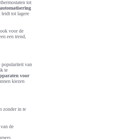
 thermostaten tot
utomatisering
eidt tot lagere
 ook voor de
een een trend,
 populariteit van
k te
pparaten voor
unnen kiezen
n zonder in te
 van de
urpers