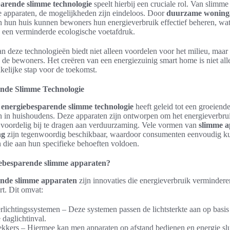
arende slimme technologie
speelt hierbij een cruciale rol. Van slimme
te apparaten, de mogelijkheden zijn eindeloos. Door
duurzame woninga
n hun huis kunnen bewoners hun energieverbruik effectief beheren, wat l
 een verminderde ecologische voetafdruk.
an deze technologieën biedt niet alleen voordelen voor het milieu, maar
de bewoners. Het creëren van een energiezuinig smart home is niet all
elijke stap voor de toekomst.
nde Slimme Technologie
n
energiebesparende slimme technologie
heeft geleid tot een groeiende
 in huishoudens. Deze apparaten zijn ontworpen om het energieverbrui
 voordelig bij te dragen aan verduurzaming. Vele vormen van
slimme a
ng
zijn tegenwoordig beschikbaar, waardoor consumenten eenvoudig k
 die aan hun specifieke behoeften voldoen.
iebesparende slimme apparaten?
nde slimme apparaten
zijn innovaties die energieverbruik vermindere
t. Dit omvat:
lichtingssystemen – Deze systemen passen de lichtsterkte aan op basis
daglichtinval.
ekkers – Hiermee kan men apparaten op afstand bedienen en energie sl