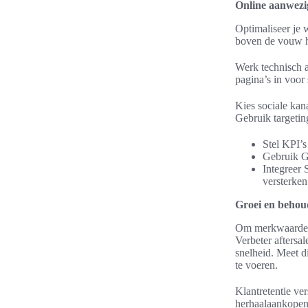
Online aanwezig
Optimaliseer je 
boven de vouw he
Werk technisch aa
pagina’s in voor
Kies sociale kan
Gebruik targetin
Stel KPI’s
Gebruik Go
Integreer 
versterken
Groei en behou
Om merkwaarde be
Verbeter aftersa
snelheid. Meet d
te voeren.
Klantretentie ve
herhaalaankopen 