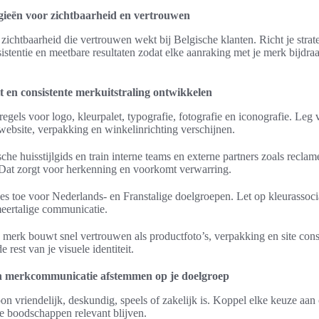
gieën voor zichtbaarheid en vertrouwen
zichtbaarheid die vertrouwen wekt bij Belgische klanten. Richt je strat
istentie en meetbare resultaten zodat elke aanraking met je merk bijdraa
it en consistente merkuitstraling ontwikkelen
egels voor logo, kleurpalet, typografie, fotografie en iconografie. Leg 
website, verpakking en winkelinrichting verschijnen.
che huisstijlgids en train interne teams en externe partners zoals recla
Dat zorgt voor herkenning en voorkomt verwarring.
es toe voor Nederlands- en Franstalige doelgroepen. Let op kleurassoci
 meertalige communicatie.
erk bouwt snel vertrouwen als productfoto’s, verpakking en site cons
rest van je visuele identiteit.
en merkcommunicatie afstemmen op je doelgroep
oon vriendelijk, deskundig, speels of zakelijk is. Koppel elke keuze aan
je boodschappen relevant blijven.