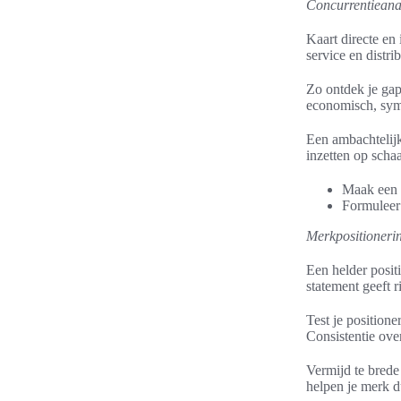
Concurrentieana
Kaart directe en
service en distri
Zo ontdek je gap
economisch, symb
Een ambachtelijk
inzetten op schaa
Maak een 
Formuleer 
Merkpositionerin
Een helder positi
statement geeft 
Test je position
Consistentie ove
Vermijd te brede
helpen je merk d