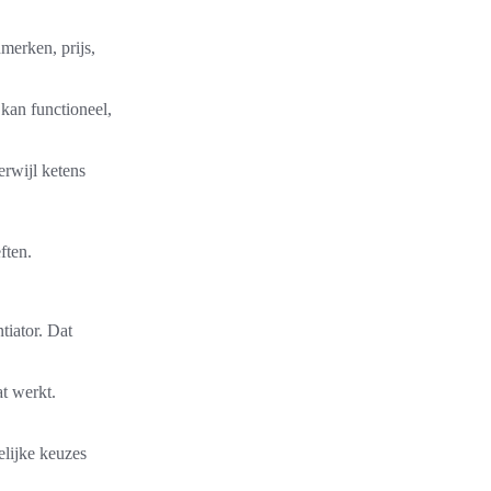
merken, prijs,
 kan functioneel,
erwijl ketens
ften.
tiator. Dat
t werkt.
elijke keuzes