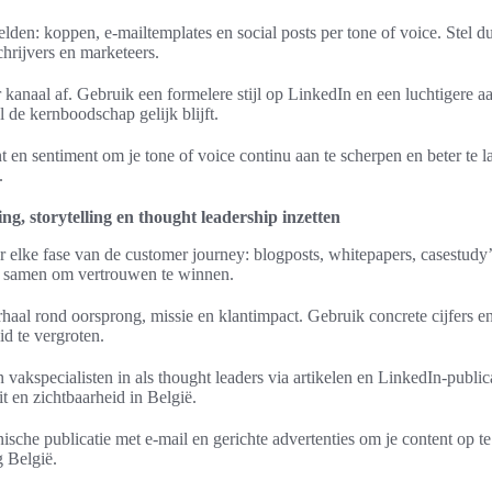
den: koppen, e-mailtemplates en social posts per tone of voice. Stel du
chrijvers en marketeers.
 kanaal af. Gebruik een formelere stijl op LinkedIn en een luchtigere 
l de kernboodschap gelijk blijft.
en sentiment om je tone of voice continu aan te scherpen en beter te l
.
g, storytelling en thought leadership inzetten
r elke fase van de customer journey: blogposts, whitepapers, casestudy’
 samen om vertrouwen te winnen.
rhaal rond oorsprong, missie en klantimpact. Gebruik concrete cijfers e
d te vergroten.
 vakspecialisten in als thought leaders via artikelen en LinkedIn-public
eit en zichtbaarheid in België.
sche publicatie met e-mail en gerichte advertenties om je content op t
 België.