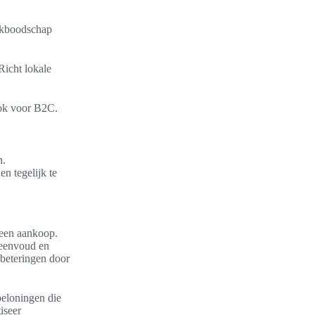
erkboodschap
Richt lokale
ook voor B2C.
n.
n tegelijk te
 een aankoop.
r eenvoud en
rbeteringen door
beloningen die
iseer