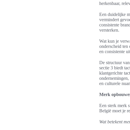
herkenbaar, rele
Een duidelijke me
vermindert gevoe
consistente bra
versterken.
Wat kun je verwa
onderscheid ten 
en consistente ui
De structuur van 
sectie 3 biedt t
klantgerichte ta
ondernemingen, 
en culturele nua
Merk opbouwen:
Een sterk merk st
België moet je r
Wat betekent me