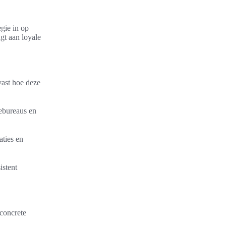
egie in op
gt aan loyale
vast hoe deze
mebureaus en
aties en
istent
 concrete