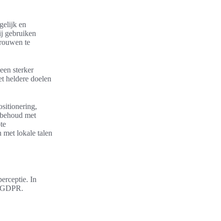
gelijk en
ij gebruiken
trouwen te
een sterker
et heldere doelen
ositionering,
n behoud met
te
met lokale talen
perceptie. In
ls GDPR.