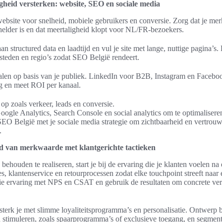
heid versterken: website, SEO en sociale media
website voor snelheid, mobiele gebruikers en conversie. Zorg dat je m
lder is en dat meertaligheid klopt voor NL/FR-bezoekers.
n structured data en laadtijd en vul je site met lange, nuttige pagina’s. 
 steden en regio’s zodat SEO België rendeert.
alen op basis van je publiek. LinkedIn voor B2B, Instagram en Faceb
g en meet ROI per kanaal.
 op zoals verkeer, leads en conversie.
ogle Analytics, Search Console en social analytics om te optimalisere
SEO België met je sociale media strategie om zichtbaarheid en vertrouwe
.
d van merkwaarde met klantgerichte tactieken
houden te realiseren, start je bij de ervaring die je klanten voelen na
les, klantenservice en retourprocessen zodat elke touchpoint streeft naa
ie ervaring met NPS en CSAT en gebruik de resultaten om concrete ve
rsterk je met slimme loyaliteitsprogramma’s en personalisatie. Ontwerp 
stimuleren, zoals spaarprogramma’s of exclusieve toegang, en segment