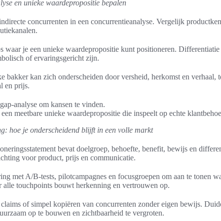
lyse en unieke waardepropositie bepalen
 indirecte concurrenten in een concurrentieanalyse. Vergelijk productken
butiekanalen.
s waar je een unieke waardepropositie kunt positioneren. Differentiatie
olisch of ervaringsgericht zijn.
e bakker kan zich onderscheiden door versheid, herkomst en verhaal, t
l en prijs.
gap-analyse om kansen te vinden.
een meetbare unieke waardepropositie die inspeelt op echte klantbehoe
g: hoe je onderscheidend blijft in een volle markt
oneringsstatement bevat doelgroep, behoefte, benefit, bewijs en differen
richting voor product, prijs en communicatie.
ering met A/B-tests, pilotcampagnes en focusgroepen om aan te tonen wa
r alle touchpoints bouwt herkenning en vertrouwen op.
 claims of simpel kopiëren van concurrenten zonder eigen bewijs. Duid
uurzaam op te bouwen en zichtbaarheid te vergroten.