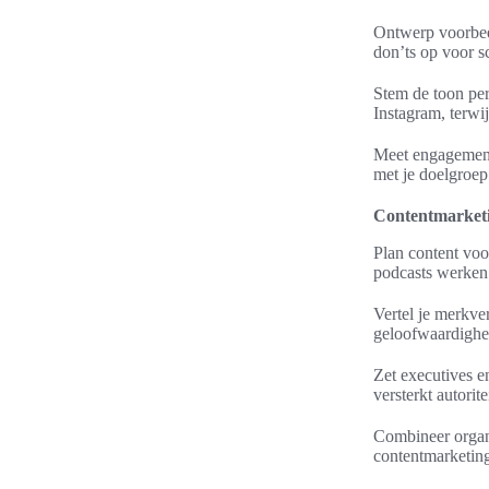
Ontwerp voorbeel
don’ts op voor s
Stem de toon per
Instagram, terwij
Meet engagement 
met je doelgroep
Contentmarketin
Plan content voo
podcasts werken
Vertel je merkve
geloofwaardighei
Zet executives en
versterkt autorit
Combineer organi
contentmarketing