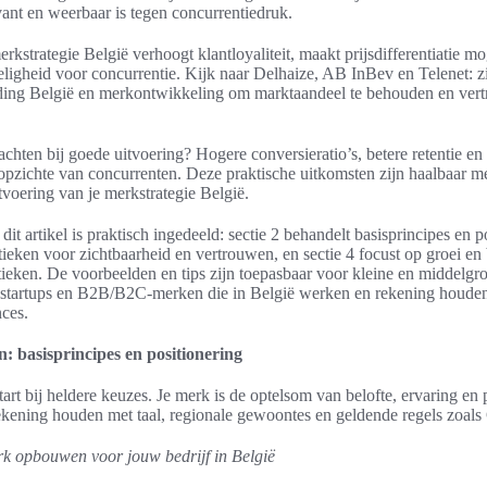
vant en weerbaar is tegen concurrentiedruk.
rkstrategie België verhoogt klantloyaliteit, maakt prijsdifferentiatie mo
ligheid voor concurrentie. Kijk naar Delhaize, AB InBev en Telenet: z
nding België en merkontwikkeling om marktaandeel te behouden en ver
chten bij goede uitvoering? Hogere conversieratio’s, betere retentie en 
opzichte van concurrenten. Deze praktische uitkomsten zijn haalbaar m
tvoering van je merkstrategie België.
dit artikel is praktisch ingedeeld: sectie 2 behandelt basisprincipes en p
actieken voor zichtbaarheid en vertrouwen, en sectie 4 focust op groei e
ctieken. De voorbeelden en tips zijn toepasbaar voor kleine en middelgro
startups en B2B/B2C-merken die in België werken en rekening houden 
nces.
 basisprincipes en positionering
art bij heldere keuzes. Je merk is de optelsom van belofte, ervaring en 
ekening houden met taal, regionale gewoontes en geldende regels zoa
rk opbouwen voor jouw bedrijf in België