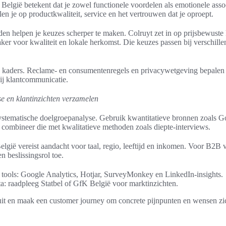
lgië betekent dat je zowel functionele voordelen als emotionele asso
en je op productkwaliteit, service en het vertrouwen dat je oproept.
en helpen je keuzes scherper te maken. Colruyt zet in op prijsbewuste 
aker voor kwaliteit en lokale herkomst. Die keuzes passen bij verschille
e kaders. Reclame- en consumentenregels en privacywetgeving bepalen 
ij klantcommunicatie.
e en klantinzichten verzamelen
stematische doelgroepanalyse. Gebruik kwantitatieve bronnen zoals G
ombineer die met kwalitatieve methoden zoals diepte-interviews.
elgië vereist aandacht voor taal, regio, leeftijd en inkomen. Voor B2B v
n beslissingsrol toe.
 tools: Google Analytics, Hotjar, SurveyMonkey en LinkedIn-insights.
a: raadpleeg Statbel of GfK België voor marktinzichten.
it en maak een customer journey om concrete pijnpunten en wensen zic