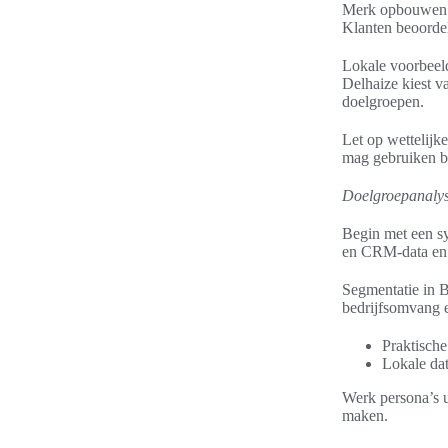
Merk opbouwen Be
Klanten beoordel
Lokale voorbeeld
Delhaize kiest v
doelgroepen.
Let op wettelijk
mag gebruiken b
Doelgroepanalys
Begin met een sy
en CRM-data en c
Segmentatie in B
bedrijfsomvang e
Praktische
Lokale dat
Werk persona’s u
maken.