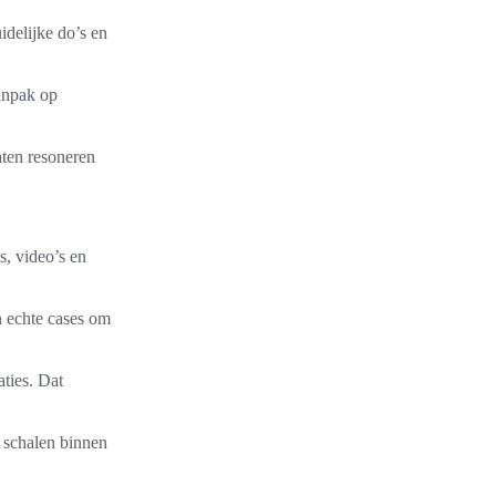
idelijke do’s en
aanpak op
aten resoneren
s, video’s en
n echte cases om
aties. Dat
e schalen binnen