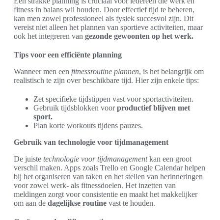
Een strakke planning is cruciaal voor iedereen die werk en
fitness in balans wil houden. Door effectief tijd te beheren,
kan men zowel professioneel als fysiek succesvol zijn. Dit
vereist niet alleen het plannen van sportieve activiteiten, maar
ook het integreren van
gezonde gewoonten op het werk.
Tips voor een efficiënte planning
Wanneer men een
fitnessroutine plannen
, is het belangrijk om
realistisch te zijn over beschikbare tijd. Hier zijn enkele tips:
Zet specifieke tijdstippen vast voor sportactiviteiten.
Gebruik tijdsblokken voor
productief blijven met
sport.
Plan korte workouts tijdens pauzes.
Gebruik van technologie voor tijdmanagement
De juiste
technologie voor tijdmanagement
kan een groot
verschil maken. Apps zoals Trello en Google Calendar helpen
bij het organiseren van taken en het stellen van herinneringen
voor zowel werk- als fitnessdoelen. Het inzetten van
meldingen zorgt voor consistentie en maakt het makkelijker
om aan de
dagelijkse routine
vast te houden.