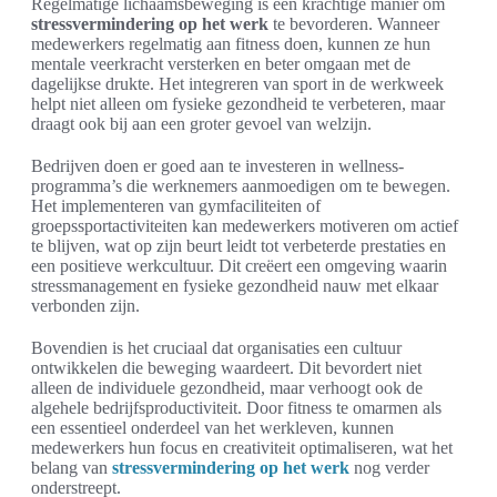
Regelmatige lichaamsbeweging is een krachtige manier om
stressvermindering op het werk
te bevorderen. Wanneer
medewerkers regelmatig aan fitness doen, kunnen ze hun
mentale veerkracht versterken en beter omgaan met de
dagelijkse drukte. Het integreren van sport in de werkweek
helpt niet alleen om fysieke gezondheid te verbeteren, maar
draagt ook bij aan een groter gevoel van welzijn.
Bedrijven doen er goed aan te investeren in wellness-
programma’s die werknemers aanmoedigen om te bewegen.
Het implementeren van gymfaciliteiten of
groepssportactiviteiten kan medewerkers motiveren om actief
te blijven, wat op zijn beurt leidt tot verbeterde prestaties en
een positieve werkcultuur. Dit creëert een omgeving waarin
stressmanagement en fysieke gezondheid nauw met elkaar
verbonden zijn.
Bovendien is het cruciaal dat organisaties een cultuur
ontwikkelen die beweging waardeert. Dit bevordert niet
alleen de individuele gezondheid, maar verhoogt ook de
algehele bedrijfsproductiviteit. Door fitness te omarmen als
een essentieel onderdeel van het werkleven, kunnen
medewerkers hun focus en creativiteit optimaliseren, wat het
belang van
stressvermindering op het werk
nog verder
onderstreept.