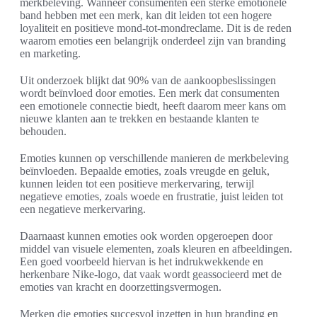
merkbeleving. Wanneer consumenten een sterke emotionele
band hebben met een merk, kan dit leiden tot een hogere
loyaliteit en positieve mond-tot-mondreclame. Dit is de reden
waarom emoties een belangrijk onderdeel zijn van branding
en marketing.
Uit onderzoek blijkt dat 90% van de aankoopbeslissingen
wordt beïnvloed door emoties. Een merk dat consumenten
een emotionele connectie biedt, heeft daarom meer kans om
nieuwe klanten aan te trekken en bestaande klanten te
behouden.
Emoties kunnen op verschillende manieren de merkbeleving
beïnvloeden. Bepaalde emoties, zoals vreugde en geluk,
kunnen leiden tot een positieve merkervaring, terwijl
negatieve emoties, zoals woede en frustratie, juist leiden tot
een negatieve merkervaring.
Daarnaast kunnen emoties ook worden opgeroepen door
middel van visuele elementen, zoals kleuren en afbeeldingen.
Een goed voorbeeld hiervan is het indrukwekkende en
herkenbare Nike-logo, dat vaak wordt geassocieerd met de
emoties van kracht en doorzettingsvermogen.
Merken die emoties succesvol inzetten in hun branding en