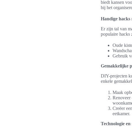
biedt kansen voo
bij het organise
Handige hacks 
Er zijn tal van 
populaire hacks z
Oude kiste
Wandschap
Gebruik va
Gemakkelijke pr
DIY-projecten ku
enkele gemakkeli
Maak opber
Renoveer o
woonkame
Creëer een
eetkamer.
Technologie en 