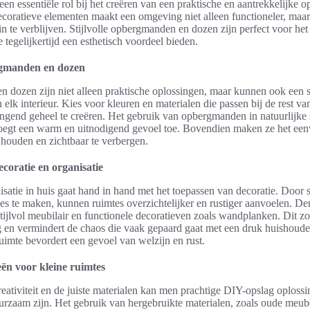
een essentiële rol bij het creëren van een praktische en aantrekkelijke 
ecoratieve elementen maakt een omgeving niet alleen functioneler, maa
 te verblijven. Stijlvolle opbergmanden en dozen zijn perfect voor he
 tegelijkertijd een esthetisch voordeel bieden.
ergmanden en dozen
dozen zijn niet alleen praktische oplossingen, maar kunnen ook een st
n elk interieur. Kies voor kleuren en materialen die passen bij de rest va
end geheel te creëren. Het gebruik van opbergmanden in natuurlijke s
 voegt een warm en uitnodigend gevoel toe. Bovendien maken ze het ee
 houden en zichtbaar te verbergen.
ecoratie en organisatie
satie in huis gaat hand in hand met het toepassen van decoratie. Door
es te maken, kunnen ruimtes overzichtelijker en rustiger aanvoelen. D
tijlvol meubilair en functionele decoratieven zoals wandplanken. Dit zo
ing en vermindert de chaos die vaak gepaard gaat met een druk huishoud
uimte bevordert een gevoel van welzijn en rust.
ën voor kleine ruimtes
reativiteit en de juiste materialen kan men prachtige DIY-opslag oplossi
rzaam zijn. Het gebruik van hergebruikte materialen, zoals oude meubel