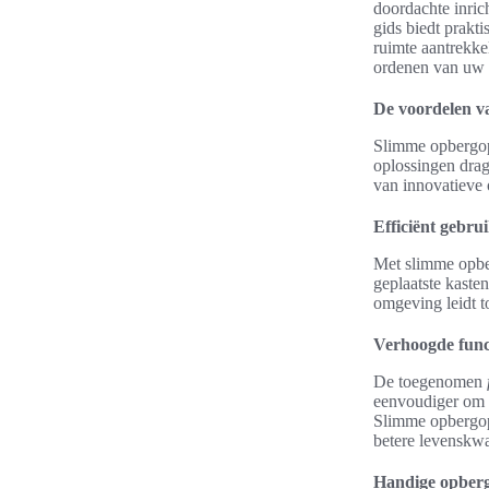
doordachte inric
gids biedt prakti
ruimte aantrekkel
ordenen van uw h
De voordelen v
Slimme opbergopl
oplossingen drag
van innovatieve 
Efficiënt gebru
Met slimme opb
geplaatste kaste
omgeving leidt t
Verhoogde funct
De toegenomen
eenvoudiger om t
Slimme opbergopl
betere levenskwal
Handige opberg