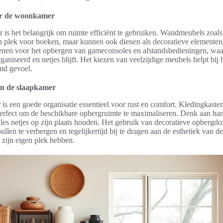
or de woonkamer
is het belangrijk om ruimte efficiënt te gebruiken. Wandmeubels zoa
en plek voor boeken, maar kunnen ook dienen als decoratieve elemente
ienen voor het opbergen van gameconsoles en afstandsbedieningen, wa
niseerd en netjes blijft. Het kiezen van veelzijdige meubels helpt bij
md gevoel.
 in de slaapkamer
 is een goede organisatie essentieel voor rust en comfort. Kledingkast
perfect om de beschikbare opbergruimte te maximaliseren. Denk aan ha
lles netjes op zijn plaats houden. Het gebruik van decoratieve opbergd
llen te verbergen en tegelijkertijd bij te dragen aan de esthetiek van d
ct zijn eigen plek hebben.