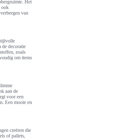
opbergruimte. Het
r ook
t verbergen van
ijlvolle
n de decoratie
toffen, zoals
nvoudig om items
 slimme
enk aan de
rgt voor een
en. Een mooie en
ngen creëren die
s of pallets,