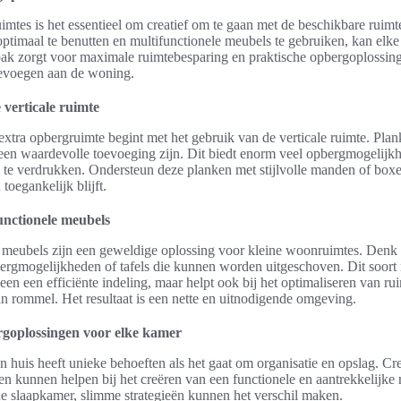
imtes is het essentieel om creatief om te gaan met de beschikbare ruim
 optimaal te benutten en multifunctionele meubels te gebruiken, kan elke
pak zorgt voor maximale ruimtebesparing en praktische opbergoplossin
toevoegen aan de woning.
 verticale ruimte
extra opbergruimte begint met het gebruik van de verticale ruimte. Plan
een waardevolle toevoeging zijn. Dit biedt enorm veel opbergmogelijk
 te verdrukken. Ondersteun deze planken met stijlvolle manden of boxen
toegankelijk blijft.
unctionele meubels
e meubels zijn een geweldige oplossing voor kleine woonruimtes. Denk
rgmogelijkheden of tafels die kunnen worden uitgeschoven. Dit soort
leen een efficiënte indeling, maar helpt ook bij het optimaliseren van ru
n rommel. Het resultaat is een nette en uitnodigende omgeving.
rgoplossingen voor elke kamer
n huis heeft unieke behoeften als het gaat om organisatie en opslag. Cr
n kunnen helpen bij het creëren van een functionele en aantrekkelijke 
 slaapkamer, slimme strategieën kunnen het verschil maken.