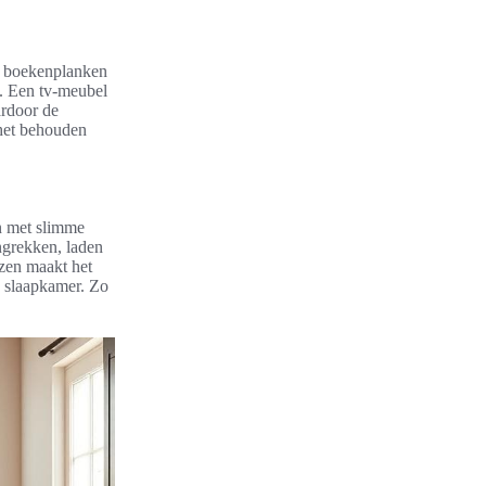
ls boekenplanken
n. Een tv-meubel
ardoor de
 het behouden
en met slimme
ngrekken, laden
ozen maakt het
e slaapkamer. Zo