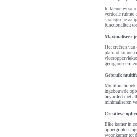
In kleine woonru
verticale ruimte
strategische aan
functionaliteit 
Maximaliseer je
Het creëren van 
plafond kunnen 
vloeroppervlakte
georganiseerd en 
Gebruik multif
Multifunctionel
ingebouwde opbe
bevordert niet al
minimaliseren va
Creatieve opbe
Elke kamer in ee
opbergoplossinge
woonkamer tot de