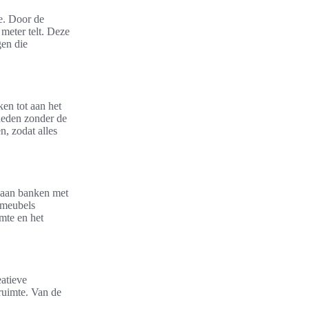
te. Door de
 meter telt. Deze
gen die
ken tot aan het
heden zonder de
, zodat alles
 aan banken met
 meubels
imte en het
eatieve
ruimte. Van de