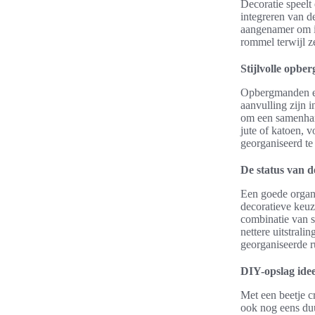
Decoratie speelt 
integreren van d
aangenamer om in
rommel terwijl ze
Stijlvolle opb
Opbergmanden en 
aanvulling zijn i
om een samenhang
jute of katoen,
georganiseerd te
De status van d
Een goede organi
decoratieve keuz
combinatie van s
nettere uitstral
georganiseerde r
DIY-opslag idee
Met een beetje c
ook nog eens duu