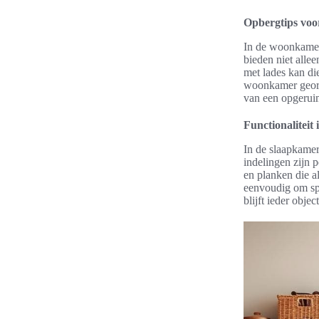
Opbergtips vo
In de woonkamer 
bieden niet alle
met lades kan d
woonkamer georga
van een opgerui
Functionaliteit
In de slaapkamer
indelingen zijn 
en planken die a
eenvoudig om spu
blijft ieder obje