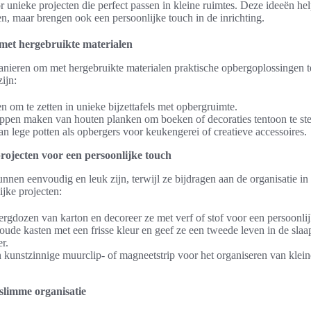
r unieke projecten die perfect passen in kleine ruimtes. Deze ideeën hel
ren, maar brengen ook een persoonlijke touch in de inrichting.
met hergebruikte materialen
manieren om met hergebruikte materialen praktische opbergoplossingen 
ijn:
n om te zetten in unieke bijzettafels met opbergruimte.
pen maken van houten planken om boeken of decoraties tentoon te ste
n lege potten als opbergers voor keukengerei of creatieve accessoires.
ojecten voor een persoonlijke touch
nnen eenvoudig en leuk zijn, terwijl ze bijdragen aan de organisatie in 
jke projecten:
gdozen van karton en decoreer ze met verf of stof voor een persoonlijk
ude kasten met een frisse kleur en geef ze een tweede leven in de sla
r.
 kunstzinnige muurclip- of magneetstrip voor het organiseren van klein
slimme organisatie