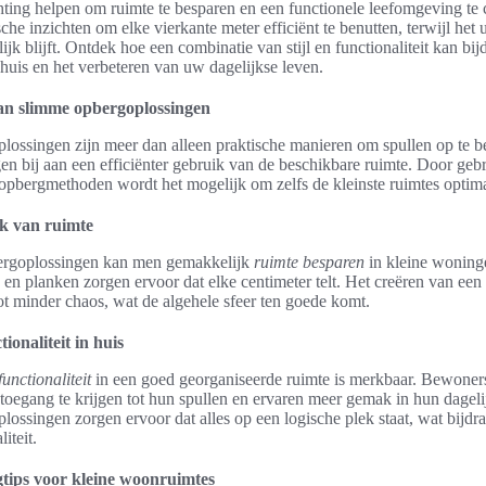
hting helpen om ruimte te besparen en een functionele leefomgeving te
sche inzichten om elke vierkante meter efficiënt te benutten, terwijl het u
ijk blijft. Ontdek hoe een combinatie van stijl en functionaliteit kan bi
uis en het verbeteren van uw dagelijkse leven.
an slimme opbergoplossingen
ossingen zijn meer dan alleen praktische manieren om spullen op te 
en bij aan een efficiënter gebruik van de beschikbare ruimte. Door geb
opbergmethoden wordt het mogelijk om zelfs de kleinste ruimtes optimaa
ik van ruimte
ergoplossingen kan men gemakkelijk
ruimte besparen
in kleine woninge
n en planken zorgen ervoor dat elke centimeter telt. Het creëren van ee
ot minder chaos, wat de algehele sfeer ten goede komt.
ionaliteit in huis
functionaliteit
in een goed georganiseerde ruimte is merkbaar. Bewoner
oegang te krijgen tot hun spullen en ervaren meer gemak in hun dagelij
ossingen zorgen ervoor dat alles op een logische plek staat, wat bijdr
iteit.
tips voor kleine woonruimtes