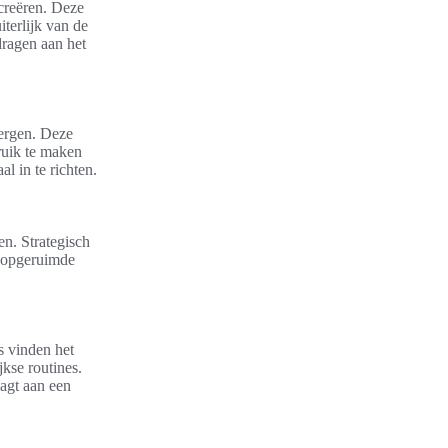
 creëren. Deze
iterlijk van de
jdragen aan het
bergen. Deze
ruik te maken
l in te richten.
n. Strategisch
n opgeruimde
s vinden het
kse routines.
aagt aan een