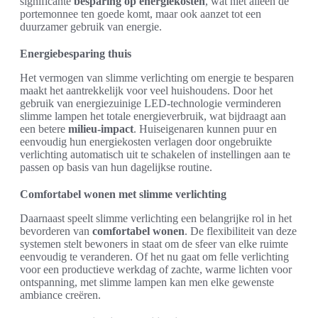
significante
besparing op energiekosten
, wat niet alleen de
portemonnee ten goede komt, maar ook aanzet tot een
duurzamer gebruik van energie.
Energiebesparing thuis
Het vermogen van slimme verlichting om energie te besparen
maakt het aantrekkelijk voor veel huishoudens. Door het
gebruik van energiezuinige LED-technologie verminderen
slimme lampen het totale energieverbruik, wat bijdraagt aan
een betere
milieu-impact
. Huiseigenaren kunnen puur en
eenvoudig hun energiekosten verlagen door ongebruikte
verlichting automatisch uit te schakelen of instellingen aan te
passen op basis van hun dagelijkse routine.
Comfortabel wonen met slimme verlichting
Daarnaast speelt slimme verlichting een belangrijke rol in het
bevorderen van
comfortabel wonen
. De flexibiliteit van deze
systemen stelt bewoners in staat om de sfeer van elke ruimte
eenvoudig te veranderen. Of het nu gaat om felle verlichting
voor een productieve werkdag of zachte, warme lichten voor
ontspanning, met slimme lampen kan men elke gewenste
ambiance creëren.