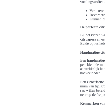
voedingsstoffen 
Verbeteren
Bevordere
Kunnen bi
De perfecte cit
Bij het kiezen v
citruspers
en e
Beide opties heb
Handmatige citr
Een
handmatige
pers biedt de mo
aantrekkelijk ka
hoeveelheden.
Een
elektrische
mum van tijd gr
sap willen berei
neer op de frequ
Kenmerken van 