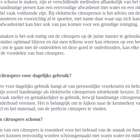
s schoon te maken, zijn er verschillende methoden afhankelijk van het 
 handmatige persen kan een eenvoudige afwasbeurt met water en een mi
 vaak voldoende zijn. Bij elektrische citruspersen is het advies om d
monteren en voorzichtig af te spoelen, met name daar waar sap zich ka
afwasborstel kan hier ook van pas komen voor een grondige reiniging.
maken is het ook nuttig om de citruspers op de juiste manier te gebruik
staties optimaal blijven en dat men telkens weer kan rekenen op een heer
 om te gaan met de onderdelen en deze goed te onderhouden, kan elke
n de voordelen van hun citruspers.
 citruspers voor dagelijks gebruik?
ers voor dagelijks gebruik hangt af van persoonlijke voorkeuren en beh
jn zowel handmatige als elektrische citruspersen uitstekende keuzes. E
n vaak sneller en gemakkelijker in gebruik, terwijl handmatige citruspe
nderhoud vereisen. Het is belangrijk om te kijken naar de kenmerken va
l en het materiaal, om de perfecte citruspers te vinden.
n citruspers schoon?
van een citruspers is essentieel voor het behoud van de smaak en funct
rsen kunnen eenvoudig worden schoongemaakt met warm water en mild