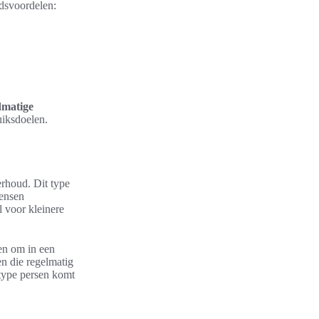
idsvoordelen:
matige
uiksdoelen.
erhoud. Dit type
mensen
l voor kleinere
en om in een
n die regelmatig
 type persen komt