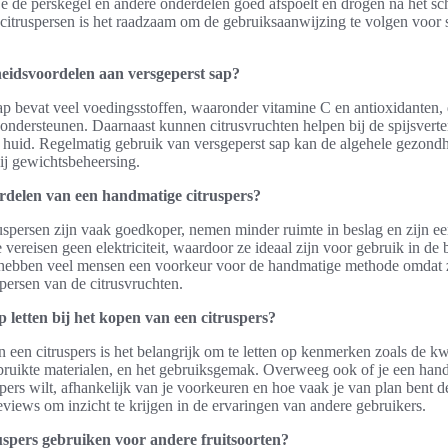
je de perskegel en andere onderdelen goed afspoelt en drogen na het 
 citruspersen is het raadzaam om de gebruiksaanwijzing te volgen voor 
eidsvoordelen aan versgeperst sap?
sap bevat veel voedingsstoffen, waaronder vitamine C en antioxidanten, 
dersteunen. Daarnaast kunnen citrusvruchten helpen bij de spijsverte
 huid. Regelmatig gebruik van versgeperst sap kan de algehele gezond
bij gewichtsbeheersing.
rdelen van een handmatige citruspers?
spersen zijn vaak goedkoper, nemen minder ruimte in beslag en zijn ee
vereisen geen elektriciteit, waardoor ze ideaal zijn voor gebruik in de 
 hebben veel mensen een voorkeur voor de handmatige methode omdat 
persen van de citrusvruchten.
 letten bij het kopen van een citruspers?
 een citruspers is het belangrijk om te letten op kenmerken zoals de kw
bruikte materialen, en het gebruiksgemak. Overweeg ook of je een han
spers wilt, afhankelijk van je voorkeuren en hoe vaak je van plan bent d
eviews om inzicht te krijgen in de ervaringen van andere gebruikers.
uspers gebruiken voor andere fruitsoorten?