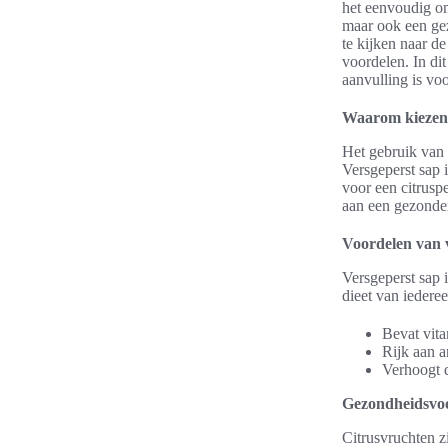
het eenvoudig om 
maar ook een gez
te kijken naar d
voordelen. In di
aanvulling is voo
Waarom kiezen 
Het gebruik van 
Versgeperst sap 
voor een citrusp
aan een gezondere
Voordelen van 
Versgeperst sap 
dieet van iedere
Bevat vita
Rijk aan a
Verhoogt 
Gezondheidsvoo
Citrusvruchten z