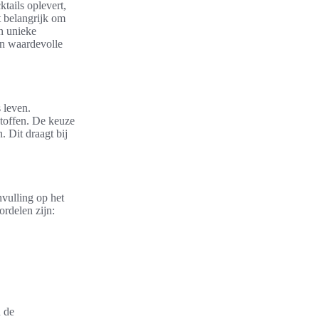
tails oplevert,
t belangrijk om
en unieke
n waardevolle
 leven.
stoffen. De keuze
. Dit draagt bij
nvulling op het
ordelen zijn:
n de