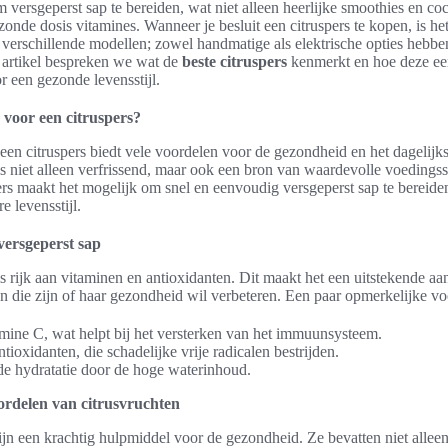
versgeperst sap te bereiden, wat niet alleen heerlijke smoothies en cock
onde dosis vitamines. Wanneer je besluit een citruspers te kopen, is he
e verschillende modellen; zowel handmatige als elektrische opties hebb
t artikel bespreken we wat de
beste citruspers
kenmerkt en hoe deze ee
r een gezonde levensstijl.
voor een citruspers?
een citruspers biedt vele voordelen voor de gezondheid en het dagelijks
is niet alleen verfrissend, maar ook een bron van waardevolle voedings
ers maakt het mogelijk om snel en eenvoudig versgeperst sap te bereiden
 levensstijl.
versgeperst sap
is rijk aan vitaminen en antioxidanten. Dit maakt het een uitstekende aa
en die zijn of haar gezondheid wil verbeteren. Een paar opmerkelijke vo
mine C, wat helpt bij het versterken van het immuunsysteem.
ntioxidanten, die schadelijke vrije radicalen bestrijden.
de hydratatie door de hoge waterinhoud.
rdelen van citrusvruchten
ijn een krachtig hulpmiddel voor de gezondheid. Ze bevatten niet allee