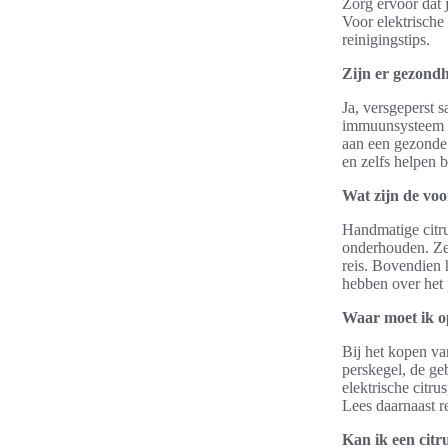
Zorg ervoor dat 
Voor elektrische
reinigingstips.
Zijn er gezondh
Ja, versgeperst 
immuunsysteem on
aan een gezonde
en zelfs helpen 
Wat zijn de voo
Handmatige citru
onderhouden. Ze 
reis. Bovendien
hebben over het 
Waar moet ik op
Bij het kopen van
perskegel, de ge
elektrische citru
Lees daarnaast r
Kan ik een citr