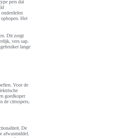
type pers dat
ld
e onderdelen
n ophopen. Het
en. Dit zorgt
lijk, vers sap.
 gebruiker lange
oeften. Voor de
lektrische
rsen goedkoper
n de citruspers,
ionaliteit. De
e afwasmiddel.