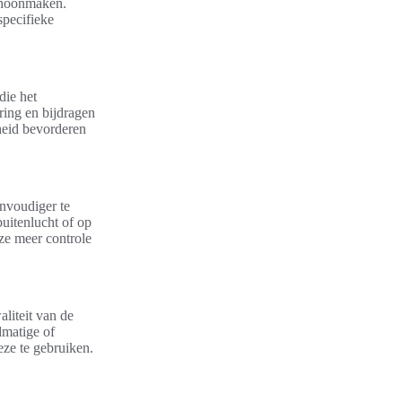
schoonmaken.
specifieke
die het
ring en bijdragen
heid bevorderen
nvoudiger te
buitenlucht of op
ze meer controle
aliteit van de
dmatige of
eze te gebruiken.