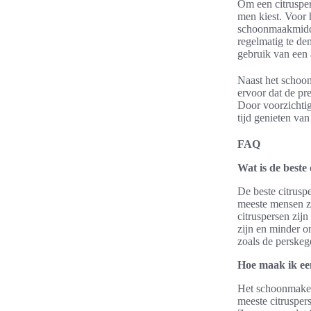
Om een citrusper
men kiest. Voor
schoonmaakmiddel
regelmatig te de
gebruik van een 
Naast het schoon
ervoor dat de pre
Door voorzichtig
tijd genieten va
FAQ
Wat is de beste
De beste citrusp
meeste mensen zi
citruspersen zij
zijn en minder o
zoals de perskege
Hoe maak ik ee
Het schoonmaken 
meeste citruspe