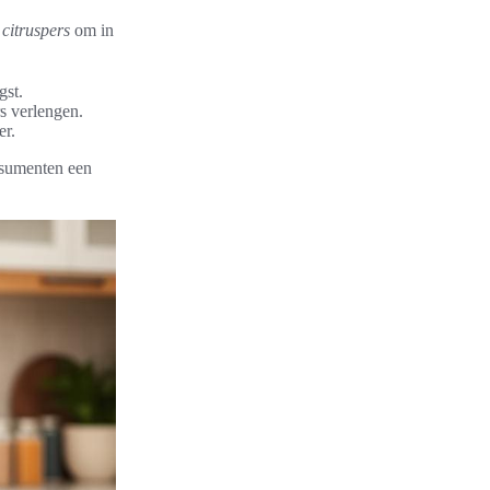
citruspers
om in
gst.
s verlengen.
er.
nsumenten een