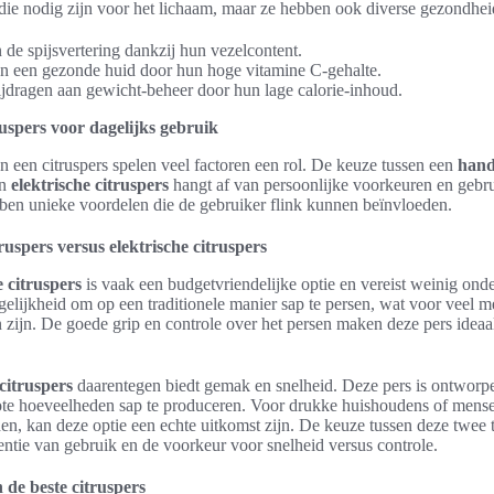
die nodig zijn voor het lichaam, maar ze hebben ook diverse gezondhe
 de spijsvertering dankzij hun vezelcontent.
n een gezonde huid door hun hoge vitamine C-gehalte.
jdragen aan gewicht-beheer door hun lage calorie-inhoud.
ruspers voor dagelijks gebruik
an een citruspers spelen veel factoren een rol. De keuze tussen een
hand
en
elektrische citruspers
hangt af van persoonlijke voorkeuren en gebr
ben unieke voordelen die de gebruiker flink kunnen beïnvloeden.
uspers versus elektrische citruspers
 citruspers
is vaak een budgetvriendelijke optie en vereist weinig ond
gelijkheid om op een traditionele manier sap te persen, wat voor veel 
n zijn. De goede grip en controle over het persen maken deze pers ideaa
 citruspers
daarentegen biedt gemak en snelheid. Deze pers is ontworp
ote hoeveelheden sap te produceren. Voor drukke huishoudens of mense
den, kan deze optie een echte uitkomst zijn. De keuze tussen deze twee
entie van gebruik en de voorkeur voor snelheid versus controle.
de beste citruspers