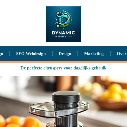
gn
SEO Webdesign
Design
Marketing
Over
De perfecte citruspers voor dagelijks gebruik