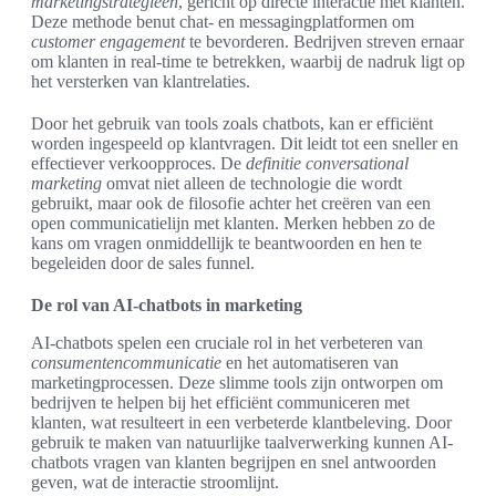
marketingstrategieën
, gericht op directe interactie met klanten.
Deze methode benut chat- en messagingplatformen om
customer engagement
te bevorderen. Bedrijven streven ernaar
om klanten in real-time te betrekken, waarbij de nadruk ligt op
het versterken van klantrelaties.
Door het gebruik van tools zoals chatbots, kan er efficiënt
worden ingespeeld op klantvragen. Dit leidt tot een sneller en
effectiever verkoopproces. De
definitie conversational
marketing
omvat niet alleen de technologie die wordt
gebruikt, maar ook de filosofie achter het creëren van een
open communicatielijn met klanten. Merken hebben zo de
kans om vragen onmiddellijk te beantwoorden en hen te
begeleiden door de sales funnel.
De rol van AI-chatbots in marketing
AI-chatbots spelen een cruciale rol in het verbeteren van
consumentencommunicatie
en het automatiseren van
marketingprocessen. Deze slimme tools zijn ontworpen om
bedrijven te helpen bij het efficiënt communiceren met
klanten, wat resulteert in een verbeterde klantbeleving. Door
gebruik te maken van natuurlijke taalverwerking kunnen AI-
chatbots vragen van klanten begrijpen en snel antwoorden
geven, wat de interactie stroomlijnt.