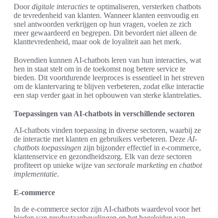
Door
digitale interacties
te optimaliseren, versterken chatbots
de tevredenheid van klanten. Wanneer klanten eenvoudig en
snel antwoorden verkrijgen op hun vragen, voelen ze zich
meer gewaardeerd en begrepen. Dit bevordert niet alleen de
klanttevredenheid, maar ook de loyaliteit aan het merk.
Bovendien kunnen AI-chatbots leren van hun interacties, wat
hen in staat stelt om in de toekomst nog betere service te
bieden. Dit voortdurende leerproces is essentieel in het streven
om de klantervaring te blijven verbeteren, zodat elke interactie
een stap verder gaat in het opbouwen van sterke klantrelaties.
Toepassingen van AI-chatbots in verschillende sectoren
AI-chatbots vinden toepassing in diverse sectoren, waarbij ze
de interactie met klanten en gebruikers verbeteren. Deze
AI-
chatbots toepassingen
zijn bijzonder effectief in e-commerce,
klantenservice en gezondheidszorg. Elk van deze sectoren
profiteert op unieke wijze van
sectorale marketing
en
chatbot
implementatie
.
E-commerce
In de e-commerce sector zijn AI-chatbots waardevol voor het
bieden van productaanbevelingen en het begeleiden van