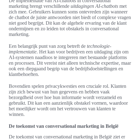
De implementatie van AI-chatbots in conversational
marketing brengt verschillende
uitdagingen AI-chatbots
met
zich mee. Gebruikers kunnen soms ontevreden zijn wanneer
de chatbot de juiste antwoorden niet biedt of complexe vragen
niet goed begrijpt. Dit kan de algehele ervaring van de klant
ondermijnen en zo leiden tot obstakels in conversational
marketing.
Een belangrijk punt van zorg betreft de
technologie-
implementatie
. Het kan voor bedrijven een uitdaging zijn om
AI-systemen naadloos te integreren met bestaande platforms
en processen. Dit vereist niet alleen technische expertise, maar
ook een diepgaand begrip van de bedrijfsdoelstellingen en
klantbehoeften.
Bovendien spelen privacykwesties een cruciale rol. Klanten
zijn zich bewust van hun gegevens en hebben vaak
bezorgdheid over hoe hun informatie wordt verzameld en
gebruikt. Dit kan een aanzienlijk obstakel vormen, waardoor
het moeilijker wordt om het vertrouwen van klanten te
winnen.
De toekomst van conversational marketing in België
De toekomst van conversational marketing in België ziet er