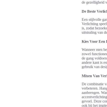
de gezelligheid 
De Beste Verlic
Een stijlvolle ga
Verlichting speel
is, zodat bezoek
uitstraling van d
Kies Voor Een 
Wanneer men be
zowel functioneel
de gang voldoend
andere kant is es
gebruik van desi
Mixen Van Verl
De combinatie va
verbeteren. Hang
aanbrengen. Wan
accentverlichtin
gevoel. Deze com
ook bij het impl