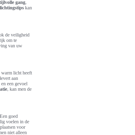
tijlvolle gang
,
ichtingstips
kan
ook de veiligheid
rijk om te
eving van uw
 warm licht heeft
levert aan
 en een gevoel
atie
, kan men de
. Een goed
lig voelen in de
 plaatsen voor
men niet alleen