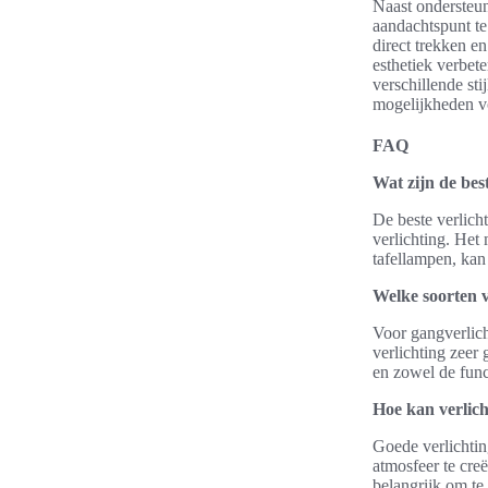
Naast ondersteun
aandachtspunt t
direct trekken e
esthetiek verbet
verschillende sti
mogelijkheden vo
FAQ
Wat zijn de best
De beste verlicht
verlichting. He
tafellampen, kan
Welke soorten v
Voor gangverlicht
verlichting zeer
en zowel de funct
Hoe kan verlich
Goede verlichtin
atmosfeer te cre
belangrijk om te