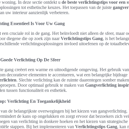
de woning. In deze sectie ontdekt u
de beste verlichtingstips voor een s
oplossingen tot esthetische keuzes. Het toepassen van de juiste
gangverl
 van uw interieur aanzienlijk verbeteren.
ting Essentieel Is Voor Uw Gang
t een cruciale rol in de gang. Het beïnvloedt niet alleen de sfeer, maar 
oor diegene die op zoek zijn naar
Verlichtingstips Gang
, is het belang
rschillende verlichtingsoplossingen invloed uitoefenen op de totaalbel
Goede Verlichting Op De Sfeer
te gang creëert een warme en uitnodigende omgeving. Het gebruik van
om decoratieve elementen te accentueren, wat een belangrijke bijdrage 
verlichten
. Slechte verlichting kan de ruimte daarentegen somber maken
proepen. Door optimaal gebruik te maken van
Gangverlichting inspir
den tussen functionaliteit en esthetiek.
op: Verlichting En Toegankelijkheid
n van de belangrijkste overwegingen bij het kiezen van gangverlichting
ermindert de kans op ongelukken en zorgt ervoor dat bezoekers zich vei
oegen van verlichting in donkere hoeken en het kiezen van strategische
ntiële stappen. Bij het implementeren van
Verlichtingstips Gang
, kan 