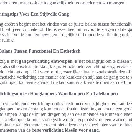
verbeteren, maar ook de toegankelijkheid voor iedereen waarborgen.
htingstips Voor Een Stijlvolle Gang
ng creëren begint met het vinden van de juiste balans tussen functionalite
t hierbij een cruciale rol. Het is essentieel om ervoor te zorgen dat de g
ers zich veilig kunnen bewegen. Tegelijkertijd moet de verlichting ook 
e ruimte.
Balans Tussen Functioneel En Esthetisch
zig is met
gangverlichting ontwerpen
, is het belangrijk om te kiezen
 als esthetisch aantrekkelijk zijn. Functionele verlichting zorgt ervoor
e licht ontvangt. Dit voorkomt gevaarlijke situaties zoals struikelen of
thetische verlichting een manier om karakter en stijl aan de gang toe te
gnlampen kan een statement maken zonder afbreuk te doen aan de functi
ichtingsopties: Hanglampen, Wandlampen En Tafellampen
n verschillende verlichtingsopties biedt meer veelzijdigheid en kan de 
lampen boven de gang kunnen een fraaie uitstraling geven en een goed
dlampen langs de muren dragen bij aan de ambiance en kunnen dienen
g. Tafellampen kunnen strategisch worden geplaatst voor een warme, u
binatie van elementen creëert niet alleen een visueel interessant ontwe
ementeren van de beste
verlichting ideeën voor gang
.