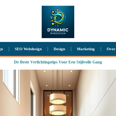
gn
SEO Webdesign
Design
Marketing
Over
De Beste Verlichtingstips Voor Een Stijlvolle Gang