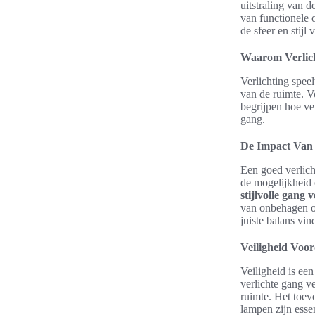
uitstraling van 
van functionele 
de sfeer en stijl
Waarom Verlich
Verlichting speel
van de ruimte. V
begrijpen hoe ve
gang.
De Impact Van 
Een goed verlich
de mogelijkheid 
stijlvolle gang 
van onbehagen o
juiste balans vin
Veiligheid Voor
Veiligheid is ee
verlichte gang v
ruimte. Het toev
lampen zijn esse