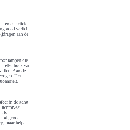
it en esthetiek.
ang goed verlicht
bijdragen aan de
 voor lampen die
 dat elke hoek van
 vallen. Aan de
 voegen. Het
onaliteit.
sfeer in de gang
 lichtniveau
 als
itnodigende
rp, maar helpt