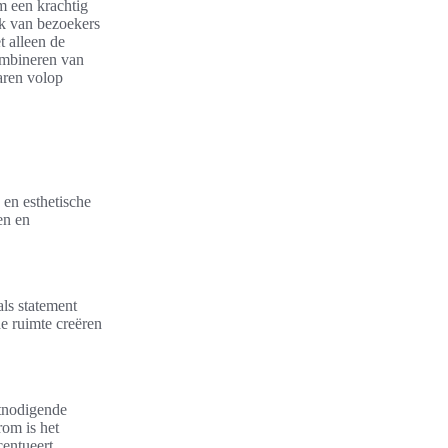
m een krachtig
k van bezoekers
t alleen de
combineren van
naren volop
 en esthetische
en en
als statement
de ruimte creëren
itnodigende
rom is het
centueert.