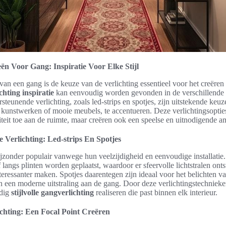
eën Voor Gang: Inspiratie Voor Elke Stijl
 van een gang is de keuze van de verlichting essentieel voor het creëren 
hting inspiratie
kan eenvoudig worden gevonden in de verschillende
rsteunende verlichting, zoals led-strips en spotjes, zijn uitstekende keu
 kunstwerken of mooie meubels, te accentueren. Deze verlichtingsoptie
liteit toe aan de ruimte, maar creëren ook een speelse en uitnodigende a
Verlichting: Led-strips En Spotjes
bijzonder populair vanwege hun veelzijdigheid en eenvoudige installati
 langs plinten worden geplaatst, waardoor er sfeervolle lichtstralen onts
teressanter maken. Spotjes daarentegen zijn ideaal voor het belichten v
 een moderne uitstraling aan de gang. Door deze verlichtingstechnieke
dig
stijlvolle gangverlichting
realiseren die past binnen elk interieur.
chting: Een Focal Point Creëren