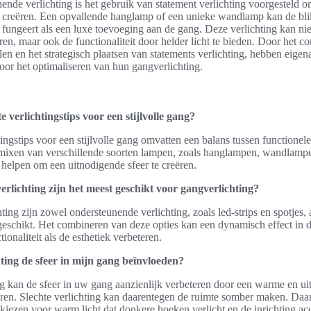
ende verlichting is het gebruik van statement verlichting voorgesteld o
e creëren. Een opvallende hanglamp of een unieke wandlamp kan de bli
n fungeert als een luxe toevoeging aan de gang. Deze verlichting kan nie
eren, maar ook de functionaliteit door helder licht te bieden. Door het 
jlen en het strategisch plaatsen van statements verlichting, hebben eige
or het optimaliseren van hun gangverlichting.
e verlichtingstips voor een stijlvolle gang?
ingstips voor een stijlvolle gang omvatten een balans tussen functionele
t mixen van verschillende soorten lampen, zoals hanglampen, wandlamp
 helpen om een uitnodigende sfeer te creëren.
erlichting zijn het meest geschikt voor gangverlichting?
ing zijn zowel ondersteunende verlichting, zoals led-strips en spotjes, 
 geschikt. Het combineren van deze opties kan een dynamisch effect in 
ionaliteit als de esthetiek verbeteren.
ting de sfeer in mijn gang beïnvloeden?
g kan de sfeer in uw gang aanzienlijk verbeteren door een warme en u
ëren. Slechte verlichting kan daarentegen de ruimte somber maken. Daa
 kiezen voor warm licht dat donkere hoeken verlicht en de inrichting ac