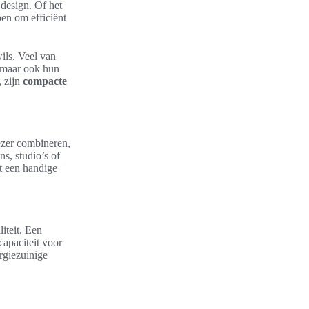
design. Of het
en om efficiënt
wils. Veel van
, maar ook hun
, zijn
compacte
iezer combineren,
s, studio’s of
t een handige
iteit. Een
capaciteit voor
rgiezuinige