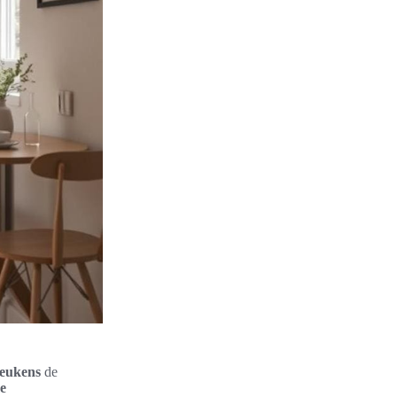
keukens
de
e