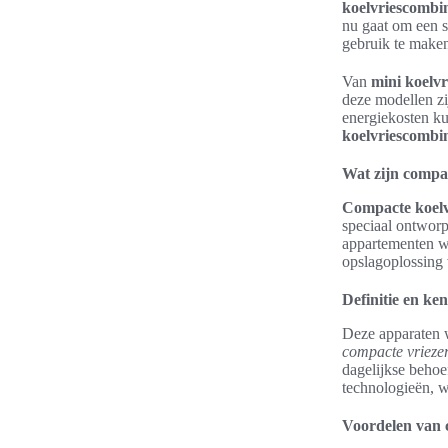
koelvriescombin
nu gaat om een s
gebruik te maken
Van
mini koelvr
deze modellen zi
energiekosten ku
koelvriescombin
Wat zijn compa
Compacte koelv
speciaal ontworp
appartementen wa
opslagoplossing 
Definitie en k
Deze apparaten w
compacte vriezer
dagelijkse behoe
technologieën, w
Voordelen van 