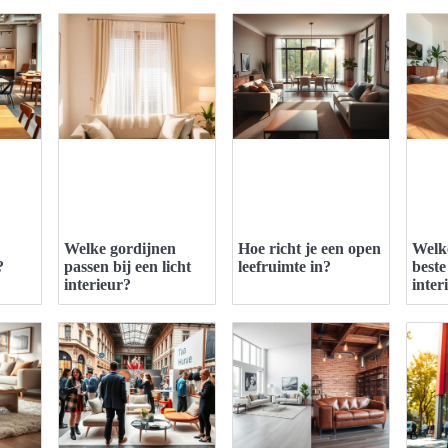
Welke gordijnen
Hoe richt je een open
Welke
?
passen bij een licht
leefruimte in?
beste
interieur?
inter