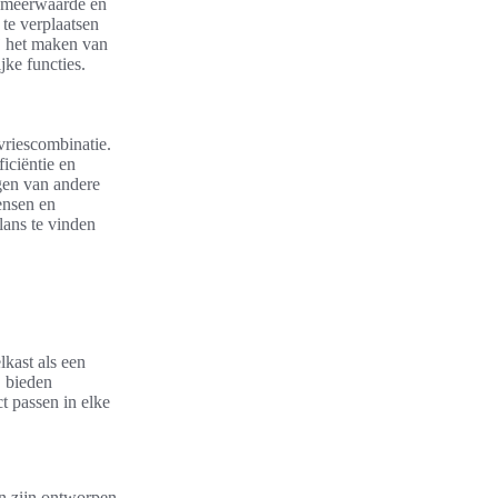
e meerwaarde en
 te verplaatsen
j het maken van
ke functies.
vriescombinatie.
ficiëntie en
gen van andere
ensen en
lans te vinden
kast als een
, bieden
t passen in elke
en zijn ontworpen