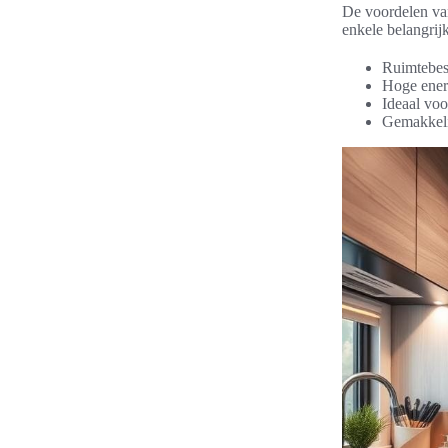
De voordelen va
enkele belangrij
Ruimtebes
Hoge energ
Ideaal voo
Gemakkeli