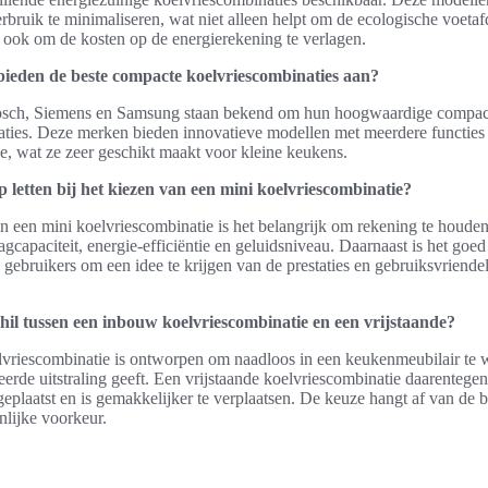
rbruik te minimaliseren, wat niet alleen helpt om de ecologische voetaf
 ook om de kosten op de energierekening te verlagen.
ieden de beste compacte koelvriescombinaties aan?
osch, Siemens en Samsung staan bekend om hun hoogwaardige compac
ties. Deze merken bieden innovatieve modellen met meerdere functies 
tie, wat ze zeer geschikt maakt voor kleine keukens.
 letten bij het kiezen van een mini koelvriescombinatie?
an een mini koelvriescombinatie is het belangrijk om rekening te houde
agcapaciteit, energie-efficiëntie en geluidsniveau. Daarnaast is het goe
 gebruikers om een idee te krijgen van de prestaties en gebruiksvriendel
chil tussen een inbouw koelvriescombinatie en een vrijstaande?
vriescombinatie is ontworpen om naadloos in een keukenmeubilair te w
eerde uitstraling geeft. Een vrijstaande koelvriescombinatie daarentegen
plaatst en is gemakkelijker te verplaatsen. De keuze hangt af van de 
nlijke voorkeur.