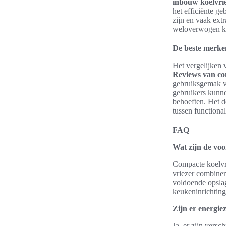
inbouw koelvri
het efficiënte ge
zijn en vaak ext
weloverwogen ke
De beste merke
Het vergelijken
Reviews van co
gebruiksgemak v
gebruikers kunn
behoeften. Het d
tussen functional
FAQ
Wat zijn de voo
Compacte koelvri
vriezer combiner
voldoende opslag
keukeninrichting
Zijn er energie
Ja, er zijn vers