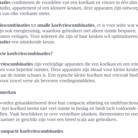
aties
combineren de voordelen van een koelkast en vriezer in één slim 
tudio, appartement of een kleinere keuken, deze apparaten zijn ontworp
 van elke vierkante meter.
iescombinaties
tot
smalle koelvriescombinaties
, er is voor ieder wat 
jn ook energiezuinig, waardoor gebruikers niet alleen ruimte besparen
nnen verlagen. Voor iedereen die zijn of haar keuken wil optimaliseren
aties
een uitstekende keuze.
cte koelvriescombinaties?
riescombinaties
zijn veelzijdige apparaten die een koelkast en een vr
en voor beperkte ruimtes. Deze apparaten zijn ideaal voor kleine keuken
ar de ruimte schaars is. Een typische
kleine koelkast met vriesvak
bied
voor zowel verse als bevroren voedingsmiddelen.
enmerken
orden gekarakteriseerd door hun compacte afmeting en multifunctional
 met koelkast
neemt niet veel ruimte in beslag en biedt toch voldoende 
ften. Vaak beschikken ze over verstelbare planken, thermostaten en ene
aarmee ze geschikt zijn voor een breed scala aan gebruikers.
compacte koelvriescombinaties