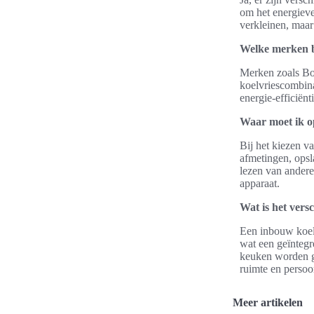
om het energieve
verkleinen, maar
Welke merken b
Merken zoals B
koelvriescombina
energie-efficiën
Waar moet ik op
Bij het kiezen v
afmetingen, opsl
lezen van andere
apparaat.
Wat is het vers
Een inbouw koel
wat een geïntegr
keuken worden ge
ruimte en persoo
Meer artikelen