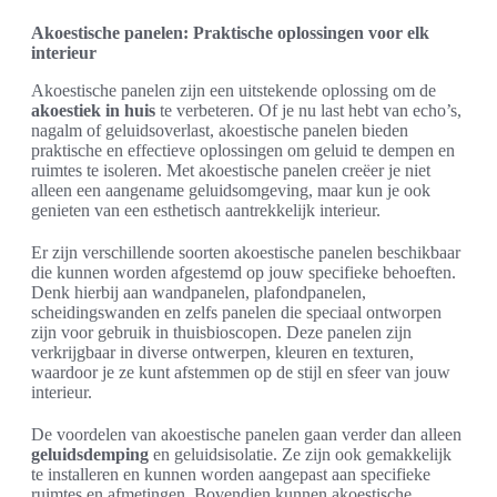
Akoestische panelen: Praktische oplossingen voor elk
interieur
Akoestische panelen zijn een uitstekende oplossing om de
akoestiek in huis
te verbeteren. Of je nu last hebt van echo’s,
nagalm of geluidsoverlast, akoestische panelen bieden
praktische en effectieve oplossingen om geluid te dempen en
ruimtes te isoleren. Met akoestische panelen creëer je niet
alleen een aangename geluidsomgeving, maar kun je ook
genieten van een esthetisch aantrekkelijk interieur.
Er zijn verschillende soorten akoestische panelen beschikbaar
die kunnen worden afgestemd op jouw specifieke behoeften.
Denk hierbij aan wandpanelen, plafondpanelen,
scheidingswanden en zelfs panelen die speciaal ontworpen
zijn voor gebruik in thuisbioscopen. Deze panelen zijn
verkrijgbaar in diverse ontwerpen, kleuren en texturen,
waardoor je ze kunt afstemmen op de stijl en sfeer van jouw
interieur.
De voordelen van akoestische panelen gaan verder dan alleen
geluidsdemping
en geluidsisolatie. Ze zijn ook gemakkelijk
te installeren en kunnen worden aangepast aan specifieke
ruimtes en afmetingen. Bovendien kunnen akoestische