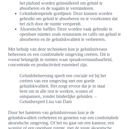
het plafond worden geïnstalleerd om geluid te
absorberen en de nagalm te verminderen.
Geluidsdempende gordijnen: Deze kunnen worden
gebruikt om geluid te absorberen en te voorkomen dat
het zich door de ruimte verspreidt.
Akoestische baffles: Deze worden vaak gebruikt in
openbare ruimtes zoals restaurants en cafés om geluid te
absorberen en de geluidskwaliteit te verbeteren.
Met behulp van deze technieken kun je geluidsniveaus
beheersen en een comfortabele omgeving creëren. Dit is
vooral belangrijk in ruimtes waar spraakverstaanbaarheid,
concentratie en productiviteit essentieel zijn.
Geluidsbeheersing speelt een cruciale rol bij het
creëren van een omgeving met een goede
geluidskwaliteit. Het zorgt ervoor dat je in staat
bent om in alle rust te werken, wonen of
ontspannen, zonder hinderlijke geluiden. –
Geluidsexpert Lisa van Dam
Door het hanteren van geluidsniveaus kun je de
geluidskwaliteit verbeteren en genieten van een comfortabele
akoestische omgeving. Of het nu gaat om een kantoor, een
woning of een openbare ruimte, met de juiste akoestische