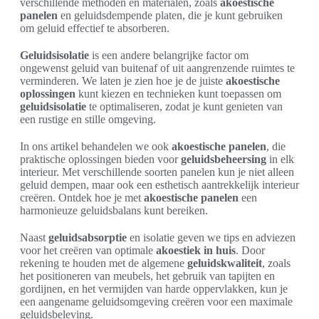
verschillende methoden en materialen, zoals
akoestische
panelen
en geluidsdempende platen, die je kunt gebruiken
om geluid effectief te absorberen.
Geluidsisolatie
is een andere belangrijke factor om
ongewenst geluid van buitenaf of uit aangrenzende ruimtes te
verminderen. We laten je zien hoe je de juiste
akoestische
oplossingen
kunt kiezen en technieken kunt toepassen om
geluidsisolatie
te optimaliseren, zodat je kunt genieten van
een rustige en stille omgeving.
In ons artikel behandelen we ook
akoestische panelen
, die
praktische oplossingen bieden voor
geluidsbeheersing
in elk
interieur. Met verschillende soorten panelen kun je niet alleen
geluid dempen, maar ook een esthetisch aantrekkelijk interieur
creëren. Ontdek hoe je met
akoestische panelen
een
harmonieuze geluidsbalans kunt bereiken.
Naast
geluidsabsorptie
en isolatie geven we tips en adviezen
voor het creëren van optimale
akoestiek in huis
. Door
rekening te houden met de algemene
geluidskwaliteit
, zoals
het positioneren van meubels, het gebruik van tapijten en
gordijnen, en het vermijden van harde oppervlakken, kun je
een aangename geluidsomgeving creëren voor een maximale
geluidsbeleving.