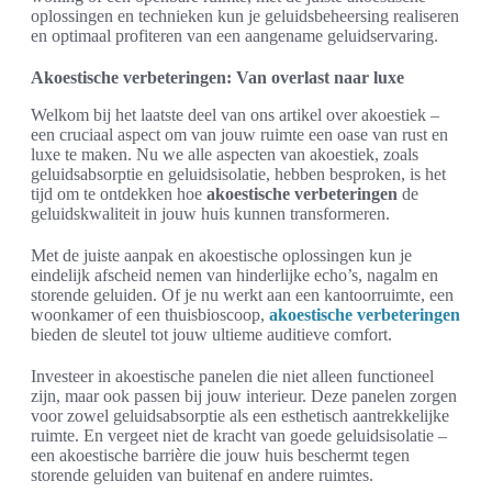
oplossingen en technieken kun je geluidsbeheersing realiseren
en optimaal profiteren van een aangename geluidservaring.
Akoestische verbeteringen: Van overlast naar luxe
Welkom bij het laatste deel van ons artikel over akoestiek –
een cruciaal aspect om van jouw ruimte een oase van rust en
luxe te maken. Nu we alle aspecten van akoestiek, zoals
geluidsabsorptie en geluidsisolatie, hebben besproken, is het
tijd om te ontdekken hoe
akoestische verbeteringen
de
geluidskwaliteit in jouw huis kunnen transformeren.
Met de juiste aanpak en akoestische oplossingen kun je
eindelijk afscheid nemen van hinderlijke echo’s, nagalm en
storende geluiden. Of je nu werkt aan een kantoorruimte, een
woonkamer of een thuisbioscoop,
akoestische verbeteringen
bieden de sleutel tot jouw ultieme auditieve comfort.
Investeer in akoestische panelen die niet alleen functioneel
zijn, maar ook passen bij jouw interieur. Deze panelen zorgen
voor zowel geluidsabsorptie als een esthetisch aantrekkelijke
ruimte. En vergeet niet de kracht van goede geluidsisolatie –
een akoestische barrière die jouw huis beschermt tegen
storende geluiden van buitenaf en andere ruimtes.