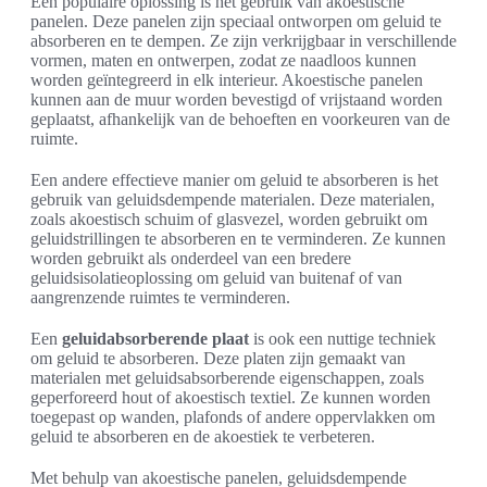
Een populaire oplossing is het gebruik van akoestische
panelen. Deze panelen zijn speciaal ontworpen om geluid te
absorberen en te dempen. Ze zijn verkrijgbaar in verschillende
vormen, maten en ontwerpen, zodat ze naadloos kunnen
worden geïntegreerd in elk interieur. Akoestische panelen
kunnen aan de muur worden bevestigd of vrijstaand worden
geplaatst, afhankelijk van de behoeften en voorkeuren van de
ruimte.
Een andere effectieve manier om geluid te absorberen is het
gebruik van geluidsdempende materialen. Deze materialen,
zoals akoestisch schuim of glasvezel, worden gebruikt om
geluidstrillingen te absorberen en te verminderen. Ze kunnen
worden gebruikt als onderdeel van een bredere
geluidsisolatieoplossing om geluid van buitenaf of van
aangrenzende ruimtes te verminderen.
Een
geluidabsorberende plaat
is ook een nuttige techniek
om geluid te absorberen. Deze platen zijn gemaakt van
materialen met geluidsabsorberende eigenschappen, zoals
geperforeerd hout of akoestisch textiel. Ze kunnen worden
toegepast op wanden, plafonds of andere oppervlakken om
geluid te absorberen en de akoestiek te verbeteren.
Met behulp van akoestische panelen, geluidsdempende